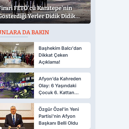
Firari FETÖ'cü Karatepe'nin
Gösterdiği Yerler Didik Didik
Aranıyor
UNLARA DA BAKIN
Başhekim Balcı'dan
Dikkat Çeken
Açıklama!
Afyon’da Kahreden
Olay: 6 Yaşındaki
Çocuk 6. Kattan
Düştü
Özgür Özel'in Yeni
Partisi'nin Afyon
Başkanı Belli Oldu