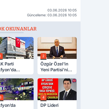
03.06.2026 10:05
Güncelleme: 03.06.2026 10:05
OK OKUNANLAR
1
2
K Parti
Özgür Özel'in
fyon'da
Yeni Partisi'nin
urgay Şahin'in
Afyon Başkanı
rdından Bir
Belli Oldu
ok Daha!
3
4
fyon’da
DP Lideri