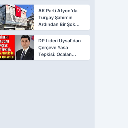
AK Parti Afyon'da
Turgay Şahin'in
Ardından Bir Şok
Daha!
DP Lideri Uysal'dan
Çerçeve Yasa
Tepkisi: Öcalan
Meclis'in Üzerine
Çıkarıldı