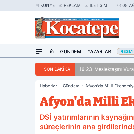
KÜNYE
REKLAM
İLETIŞIM
08 A
GÜNDEM
YAZARLAR
RESMI
16:23
Meslektaşını Vur
SON DAKİKA
Haberler
Gündem
Afyon'da Milli Ekonomiye
Afyon'da Milli E
DSİ yatırımlarının kaynağı
süreçlerinin ana girdilerind