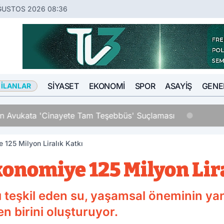
ĞUSTOS 2026 08:36
SIYASET
EKONOMI
SPOR
ASAYIŞ
GENE
 İLANLAR
an Avukata 'Cinayete Tam Teşebbüs' Suçlaması
 125 Milyon Liralık Katkı
konomiye 125 Milyon Lir
nı teşkil eden su, yaşamsal öneminin y
en birini oluşturuyor.