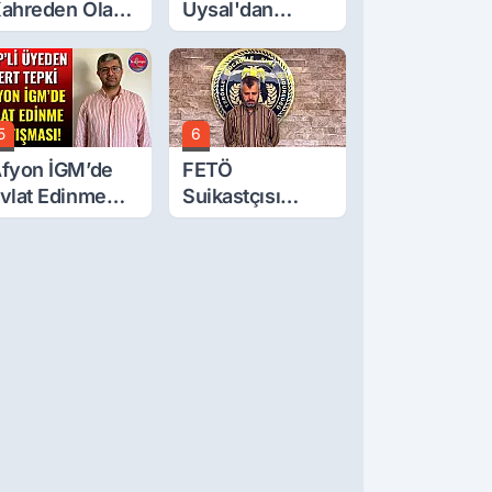
ahreden Olay:
Uysal'dan
 Yaşındaki
Çerçeve Yasa
ocuk 6. Kattan
Tepkisi: Öcalan
üştü
Meclis'in
Üzerine Çıkarıldı
5
6
fyon İGM’de
FETÖ
vlat Edinme
Suikastçısı
artışması!
Burkay
Karatepe
Anlatmaya
Devam Ediyor:
Suikast İçin
Gittim