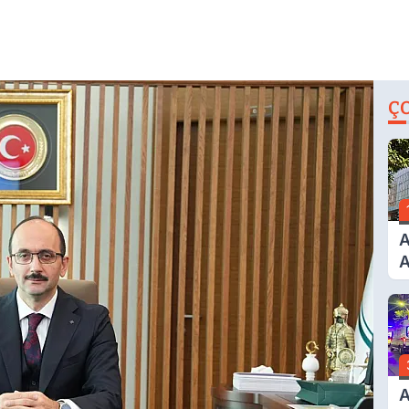
Ç
A
A
T
A
Ş
A