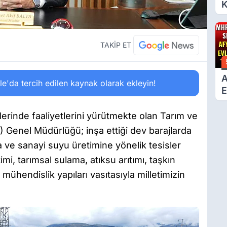
K
6
Ç
D
TAKİP ET
A
'da tercih edilen kaynak olarak ekleyin!
E
T
lerinde faaliyetlerini yürütmekte olan Tarım ve
) Genel Müdürlüğü; inşa ettiği dev barajlarda
 ve sanayi suyu üretimine yönelik tesisler
mi, tarımsal sulama, atıksu arıtımı, taşkın
mühendislik yapıları vasıtasıyla milletimizin