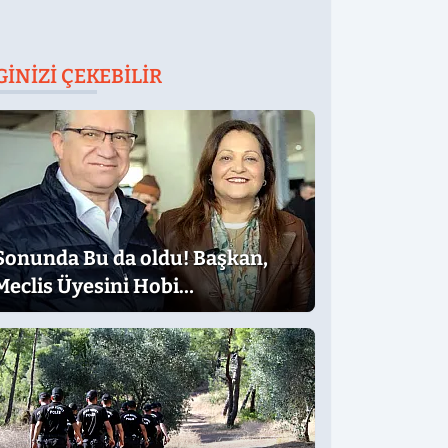
GINIZI ÇEKEBILIR
Sonunda Bu da oldu! Başkan,
Meclis Üyesini Hobi
Bahçesinden Attırdı