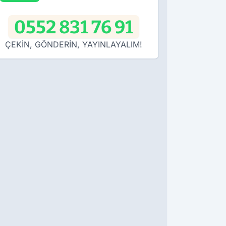
0552 831 76 91
ÇEKİN, GÖNDERİN, YAYINLAYALIM!