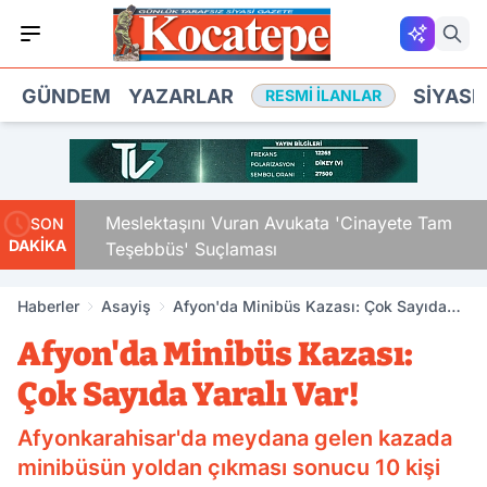
GÜNDEM
YAZARLAR
SIYASE
RESMI İLANLAR
 Çocuk
Meslektaşını Vuran Avukata 'Cinayete Tam
SON
DAKİKA
Teşebbüs' Suçlaması
Haberler
Asayiş
Afyon'da Minibüs Kazası: Çok Sayıda
Yaralı Var!
Afyon'da Minibüs Kazası:
Çok Sayıda Yaralı Var!
Afyonkarahisar'da meydana gelen kazada
minibüsün yoldan çıkması sonucu 10 kişi