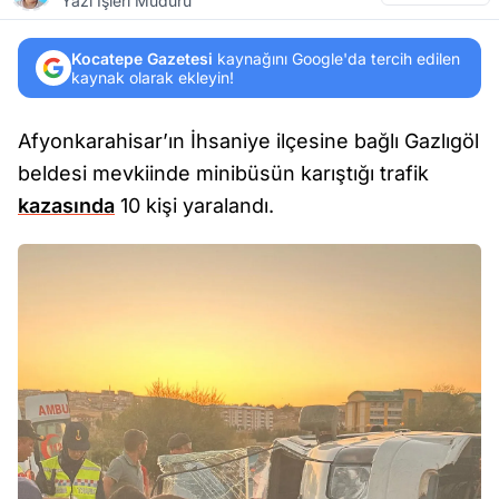
Yazı İşleri Müdürü
Kocatepe Gazetesi
kaynağını Google'da tercih edilen
kaynak olarak ekleyin!
Afyonkarahisar’ın İhsaniye ilçesine bağlı Gazlıgöl
beldesi mevkiinde minibüsün karıştığı trafik
kazasında
10 kişi yaralandı.