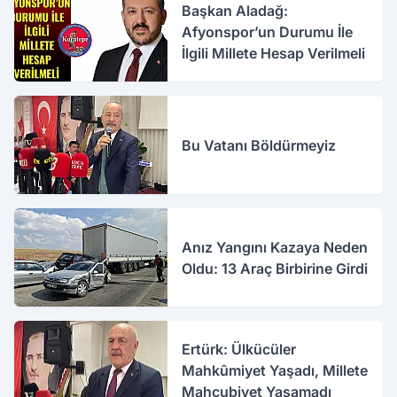
Başkan Aladağ:
Afyonspor’un Durumu İle
İlgili Millete Hesap Verilmeli
Bu Vatanı Böldürmeyiz
Anız Yangını Kazaya Neden
Oldu: 13 Araç Birbirine Girdi
Ertürk: Ülkücüler
Mahkûmiyet Yaşadı, Millete
Mahcubiyet Yaşamadı