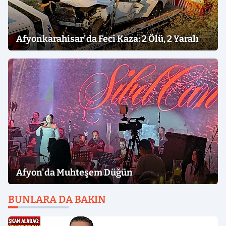
Afyonkarahisar'da Feci Kaza: 2 Ölü, 2 Yaralı
Afyon'da Muhteşem Düğün
BUNLARA DA BAKIN