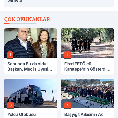
Gidiyor
ÇOK OKUNANLAR
1
2
Sonunda Bu da oldu!
Firari FETÖ'cü
Başkan, Meclis Üyesini
Karatepe'nin Gösterdiği
Hobi Bahçesinden
Yerler Didik Didik
Attırdı
Aranıyor
3
4
Yolcu Otobüsü
Başyiğit Ailesinin Acı