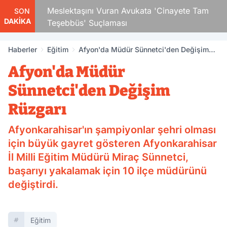
Çocuk
Meslektaşını Vuran Avukata 'Cinayete Tam
SON
DAKİKA
Teşebbüs' Suçlaması
Haberler
Eğitim
Afyon'da Müdür Sünnetci'den Değişim
Rüzgarı
Afyon'da Müdür
Sünnetci'den Değişim
Rüzgarı
Afyonkarahisar'ın şampiyonlar şehri olması
için büyük gayret gösteren Afyonkarahisar
İl Milli Eğitim Müdürü Miraç Sünnetci,
başarıyı yakalamak için 10 ilçe müdürünü
değiştirdi.
Eğitim