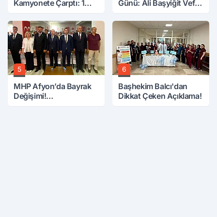
Kamyonete Çarptı: 1
Günü: Ali Başyiğit Vefat
Ölü, 15 Yaralı
Etti
5
6
MHP Afyon’da Bayrak
Başhekim Balcı'dan
Değişimi!
Dikkat Çeken Açıklama!
Danaoğlu’ndan Dikkat
Çeken Mesaj