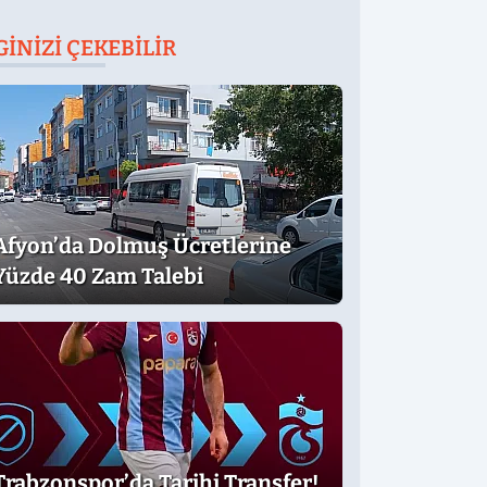
GINIZI ÇEKEBILIR
Afyon’da Dolmuş Ücretlerine
Yüzde 40 Zam Talebi
Trabzonspor’da Tarihi Transfer!