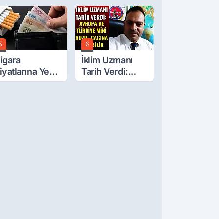
ğlıyor? Oda
Afyonkarahisar'ı
aşkanı Tek Tek
İlgilendiren İki
ıraladı
Karar
5
6
igara
İklim Uzmanı
iyatlarına Yeni
Tarih Verdi:
am!
Avrupa Ve
Türkiye Mini
Buzul Çağına
Girebilir