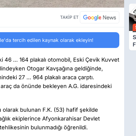
A
B
S
TAKİP ET
S
'da tercih edilen kaynak olarak ekleyin!
F
Z
eki 46 … 164 plakalı otomobil, Eski Çevik Kuvvet
alindeyken Otogar Kavşağına geldiğinde,
mindeki 27 … 964 plakalı araca çarptı.
ı araç da önünde bekleyen A.G. idaresindeki
 olarak bulunan F.K. (53) hafif şekilde
sağlık ekiplerince Afyonkarahisar Devlet
 tehlikesinin bulunmadığı öğrenildi.