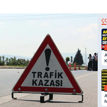
Ç
A
K
D
A
Ç
N
A
N