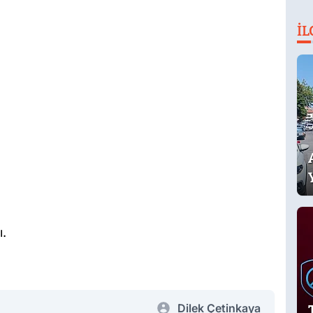
İL
ı.
Dilek Çetinkaya