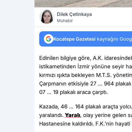
Dilek Çetinkaya
Muhabir
Kocatepe Gazetesi
kaynağını Google
Edinilen bilgiye göre, A.K. idaresind
istikametinden İzmir yönüne seyir h
kırmızı ışıkta bekleyen M.T.S. yöneti
Çarpmanın etkisiyle 27 … 964 plakal
07 … 19 plakalı araca çarptı.
Kazada, 46 … 164 plakalı araçta yolcu
yaralandı.
Yaralı
, olay yerine gelen 
Hastanesine kaldırıldı. F.K.’nin hayati