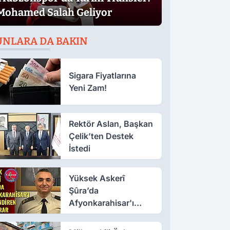
Mohamed Salah Geliyor
UNLARA DA BAKIN
Sigara Fiyatlarına
Yeni Zam!
Rektör Aslan, Başkan
Çelik’ten Destek
İstedi
Yüksek Askerî
Şûra’da
Afyonkarahisar'ı
İlgilendiren İki Karar