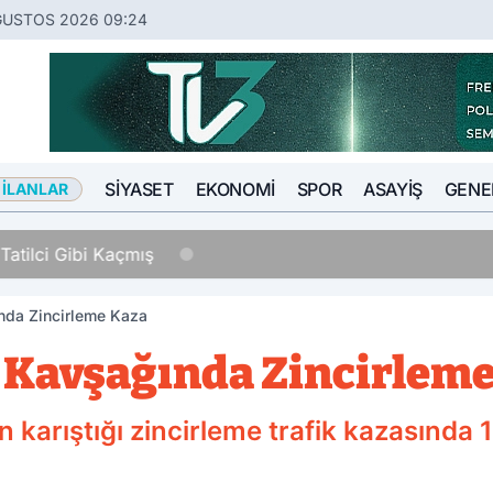
ĞUSTOS 2026 09:24
SIYASET
EKONOMI
SPOR
ASAYIŞ
GENE
 İLANLAR
Tatilci Gibi Kaçmış
nda Zincirleme Kaza
 Kavşağında Zincirlem
karıştığı zincirleme trafik kazasında 1 