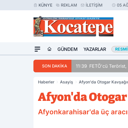
KÜNYE
REKLAM
İLETIŞIM
05 A
GÜNDEM
YAZARLAR
RESMI
11:39
FETÖ'cü Terörist, 
SON DAKİKA
Haberler
Asayiş
Afyon'da Otogar Kavşağı
Afyon'da Otogar
Afyonkarahisar'da üç aracın 