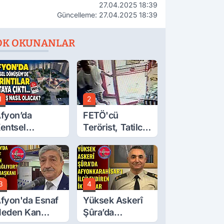
27.04.2025 18:39
Güncelleme: 27.04.2025 18:39
OK OKUNANLAR
1
2
fyon’da
FETÖ'cü
entsel
Terörist, Tatilci
önüşüm’de
Gibi Kaçmış
yrıntılar Ortaya
ıktı… Hakediş
asıl Olacak?
3
4
fyon'da Esnaf
Yüksek Askerî
eden Kan
Şûra’da