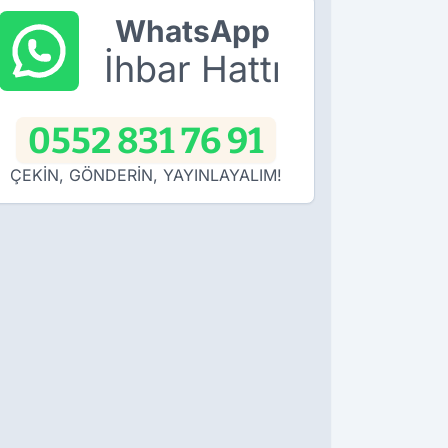
WhatsApp
İhbar Hattı
0552 831 76 91
ÇEKİN, GÖNDERİN, YAYINLAYALIM!