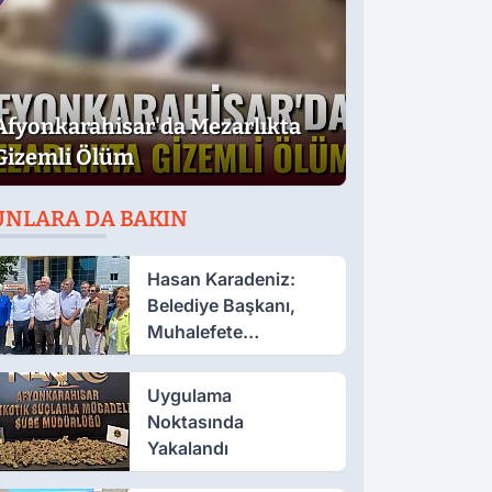
Afyonkarahisar'da Mezarlıkta
Gizemli Ölüm
UNLARA DA BAKIN
Hasan Karadeniz:
Belediye Başkanı,
Muhalefete
Tahammül Edemiyor
Uygulama
Noktasında
Yakalandı