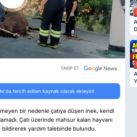
A
D
Ü
Y
T
TAKİP ET
A
Y
F
'da tercih edilen kaynak olarak ekleyin!
Ş
nemeyen bir nedenle çatıya düşen inek, kendi
lamadı. Çatı üzerinde mahsur kalan hayvanı
e bildirerek yardım talebinde bulundu.