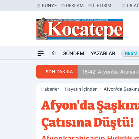
KÜNYE
REKLAM
İLETIŞIM
06 A
GÜNDEM
YAZARLAR
RESMI
16:42
Afyon’da Aranan 
SON DAKİKA
Haberler
Hayatın İçinden
Afyon'da Şaşkına
Afyon'da Şaşkına
Çatısına Düştü!
Afyonkarahisar'ın Hıdırlık 