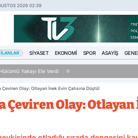
ĞUSTOS 2026 02:39
SIYASET
EKONOMI
SPOR
ASAYIŞ
GENE
 İLANLAR
Hükümlü Yakayı Ele Verdi
 Çeviren Olay: Otlayan İnek Evin Çatısına Düştü!
 Çeviren Olay: Otlayan 
mevkisinde otladığı sırada dengesini k