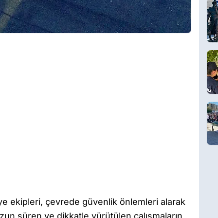
ye ekipleri, çevrede güvenlik önlemleri alarak
 uzun süren ve dikkatle yürütülen çalışmaların