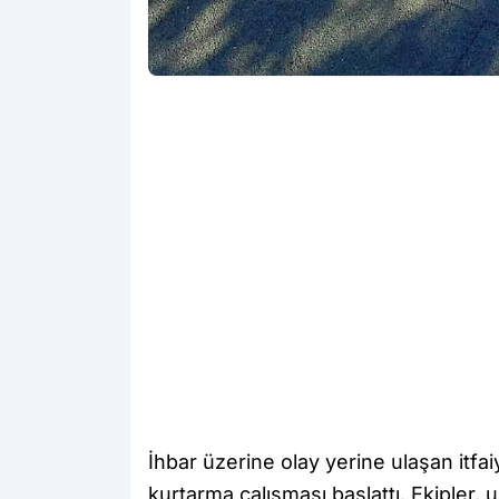
İhbar üzerine olay yerine ulaşan itfai
kurtarma çalışması başlattı. Ekipler,