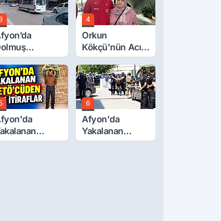
3
4
fyon’da
Orkun
olmuş
Kökçü'nün Acı
cretlerine
Günü... Cenaze
üzde 40 Zam
Namazı
alebi
Emirdağ'da
5
6
fyon'da
Afyon'da
akalanan
Yakalanan
ETÖ'Cüden
FETÖ'cü
ok İtiraflar
Terörist
Adliye'de