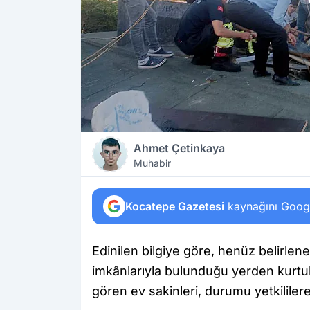
Ahmet Çetinkaya
Muhabir
Kocatepe Gazetesi
kaynağını Google
Edinilen bilgiye göre, henüz belirle
imkânlarıyla bulunduğu yerden kurtu
gören ev sakinleri, durumu yetkililer