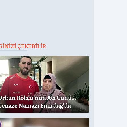
GINIZI ÇEKEBILIR
Orkun Kökçü'nün Acı Günü...
Cenaze Namazı Emirdağ'da