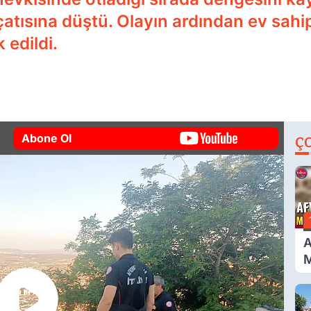
çatısına düştü. Olayın ardından ev sahip
 edildi.
Abone Ol
Ç
A
M
G