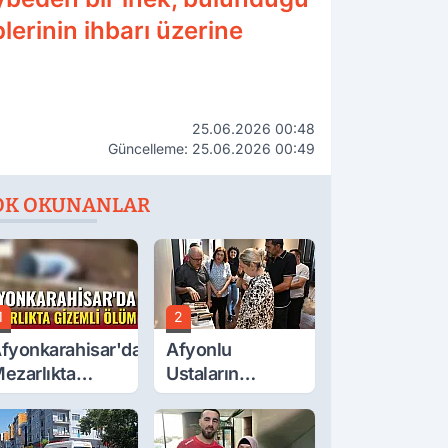
lerinin ihbarı üzerine
25.06.2026 00:48
Güncelleme: 25.06.2026 00:49
OK OKUNANLAR
1
2
fyonkarahisar'da
Afyonlu
ezarlıkta
Ustaların
izemli Ölüm
Eserleri
Görücüye Çıktı