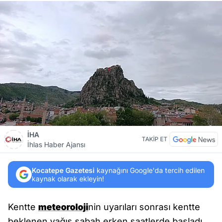
İHA
TAKİP ET
İhlas Haber Ajansı
Kocatepe Gazetesi
kaynağını Google'da tercih edilen
kaynak olarak ekleyin!
Kentte
meteoroloji
nin uyarıları sonrası kentte
beklenen yağış sabah erken saatlerde başladı.