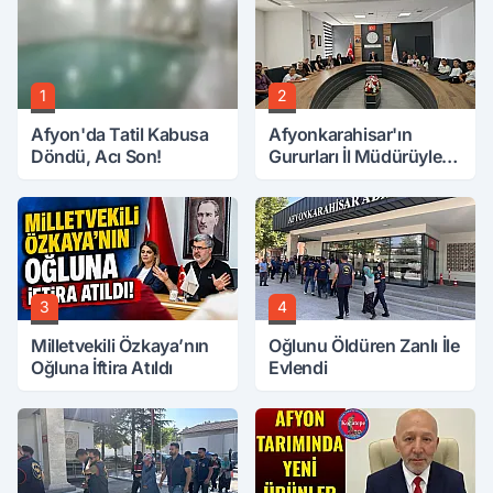
1
2
Afyon'da Tatil Kabusa
Afyonkarahisar'ın
Döndü, Acı Son!
Gururları İl Müdürüyle
Buluştu
3
4
Milletvekili Özkaya’nın
Oğlunu Öldüren Zanlı İle
Oğluna İftira Atıldı
Evlendi