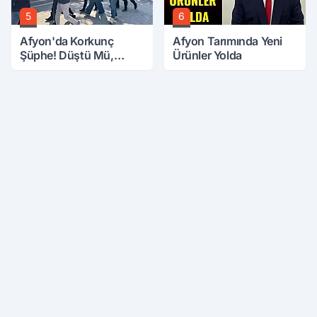
5
6
Afyon'da Korkunç
Afyon Tarımında Yeni
Şüphe! Düştü Mü,
Ürünler Yolda
Öldürüldü Mü!