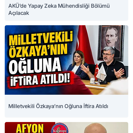
AKÜ’de Yapay Zeka Mühendisliği Bölümü
Açılacak
Milletvekili Özkaya’nın Oğluna İftira Atıldı