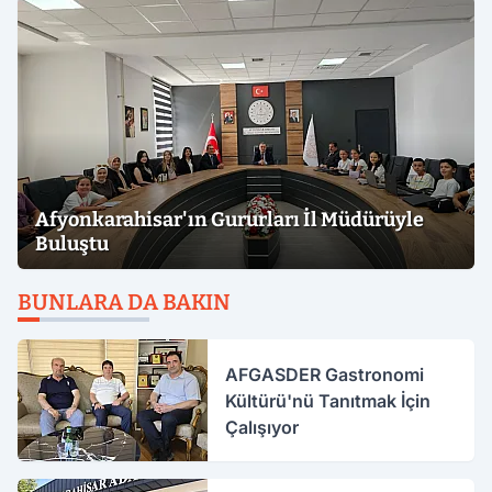
Afyonkarahisar'ın Gururları İl Müdürüyle
Buluştu
BUNLARA DA BAKIN
AFGASDER Gastronomi
Kültürü'nü Tanıtmak İçin
Çalışıyor