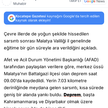
TAKİP ET
Muhabir
Kocatepe Gazetesi
kaynağını Google'da tercih edilen
kaynak olarak ekleyin!
Çevre illerde de yoğun şekilde hissedilen
sarsıntı sonrası Malatya Valiliği il genelinde
eğitime bir gün süreyle ara verildiğini açıkladı.
Afet ve Acil Durum Yönetimi Başkanlığı (AFAD)
tarafından paylaşılan verilere göre, merkez üssü
Malatya'nın Battalgazi ilçesi olan deprem saat
09.00’da kaydedildi. Yerin 7.03 kilometre
derinliğinde meydana gelen sarsıntı, kısa sürede
geniş bir alanda yankı buldu.
Deprem
, başta
Kahramanmaraş ve Diyarbakır olmak üzere