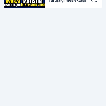
Tartıştığı Meslektaşını İki
Yerinden Vurdu