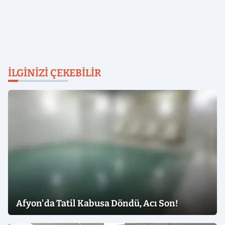
İLGINIZI ÇEKEBILIR
Afyon'da Tatil Kabusa Döndü, Acı Son!