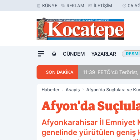
KÜNYE
REKLAM
İLETIŞIM
05 A
GÜNDEM
YAZARLAR
RESMI
11:39
FETÖ'cü Terörist, 
SON DAKİKA
Haberler
Asayiş
Afyon'da Suçlulara ve Kura
Afyon'da Suçlula
Afyonkarahisar İl Emniyet M
genelinde yürütülen geniş 