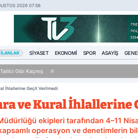
ĞUSTOS 2026 07:56
SIYASET
EKONOMI
SPOR
ASAYIŞ
GENE
 İLANLAR
Tatilci Gibi Kaçmış
l İhlallerine Geçit Verilmedi
ra ve Kural İhlallerine
üdürlüğü ekipleri tarafından 4–11 Nisan
kapsamlı operasyon ve denetimlerin bi