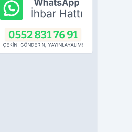
WhatsApp
İhbar Hattı
0552 831 76 91
ÇEKİN, GÖNDERİN, YAYINLAYALIM!