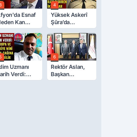
3
4
fyon'da Esnaf
Yüksek Askerî
eden Kan
Şûra’da
ğlıyor? Oda
Afyonkarahisar'ı
aşkanı Tek Tek
İlgilendiren İki
ıraladı
Karar
5
6
klim Uzmanı
Rektör Aslan,
arih Verdi:
Başkan
vrupa Ve
Çelik’ten Destek
ürkiye Mini
İstedi
uzul Çağına
irebilir