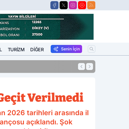
Senin İçin
L
TURIZM
DIĞER
10:41
Pompadaki Rakam
 Geçit Verilmedi
 2026 tarihleri arasında il
lançosu açıklandı. Şok