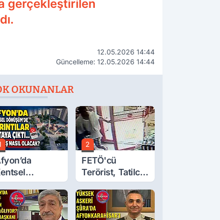
 gerçekleştirilen
dı.
12.05.2026 14:44
Güncelleme: 12.05.2026 14:44
OK OKUNANLAR
1
2
fyon’da
FETÖ'cü
entsel
Terörist, Tatilci
önüşüm’de
Gibi Kaçmış
yrıntılar Ortaya
ıktı… Hakediş
asıl Olacak?