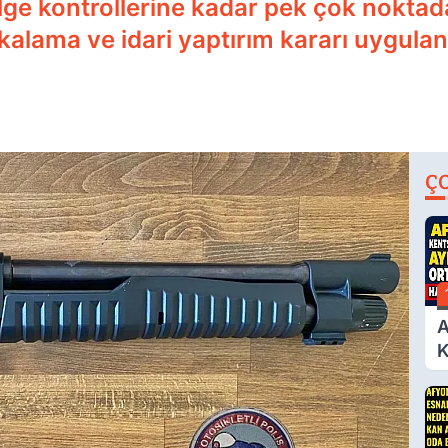
e kontrollerine kadar pek çok noktada
alama ve idari yaptırım kararı uygulan
Ç
A
K
D
A
Ç
N