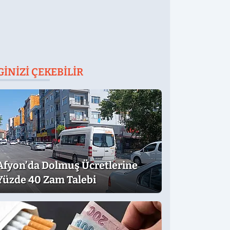
GINIZI ÇEKEBILIR
Afyon’da Dolmuş Ücretlerine
Yüzde 40 Zam Talebi