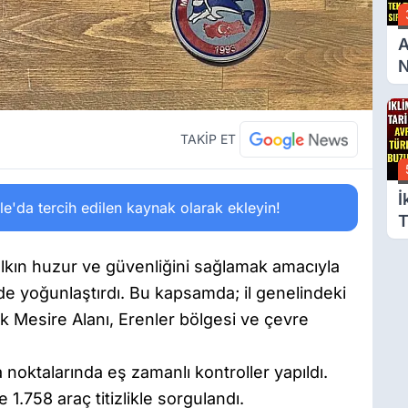
A
N
A
B
S
TAKİP ET
İ
'da tercih edilen kaynak olarak ekleyin!
T
A
T
alkın huzur ve güvenliğini sağlamak amacıyla
B
erde yoğunlaştırdı. Bu kapsamda; il genelindeki
G
lık Mesire Alanı, Erenler bölgesi ve çevre
 noktalarında eş zamanlı kontroller yapıldı.
 1.758 araç titizlikle sorgulandı.