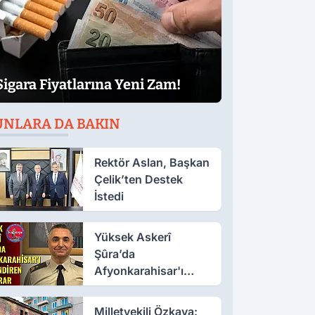
Sigara Fiyatlarına Yeni Zam!
UNLARA DA BAKIN
Rektör Aslan, Başkan
Çelik’ten Destek
İstedi
Yüksek Askerî
Şûra’da
Afyonkarahisar'ı
İlgilendiren İki Karar
Milletvekili Özkaya: