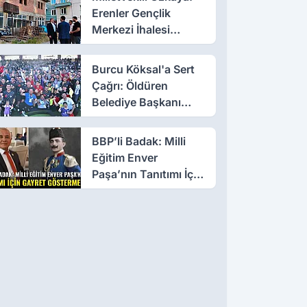
Erenler Gençlik
Merkezi İhalesi
Yakında
Burcu Köksal'a Sert
Çağrı: Öldüren
Belediye Başkanı
Olmayın!
BBP’li Badak: Milli
Eğitim Enver
Paşa’nın Tanıtımı İçin
Gayret Göstermeli