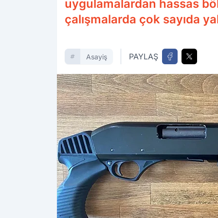
uygulamalardan hassas bölg
çalışmalarda çok sayıda yak
PAYLAŞ
Asayiş