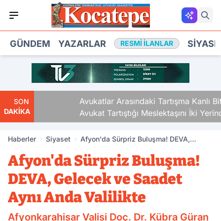
GÜNDEM
YAZARLAR
SIYASE
RESMI İLANLAR
Avukatlar Arasındaki Tartışma Kanlı Bitti.
SON
DAKİKA
Avukat Tartıştığı Meslektaşını İki Yerinden
Vurdu
Haberler
Siyaset
Afyon'da Sürpriz Buluşma! DEVA,
Gelecek ve Saadet Aynı Anda Valilikte
Afyon'da Sürpriz Buluşma!
DEVA, Gelecek ve Saadet
Aynı Anda Valilikte
Afyonkarahisar Valisi Doç. Dr. Kübra Güran