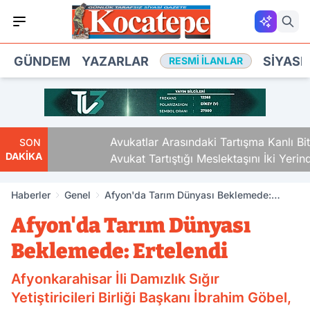
GÜNDEM
YAZARLAR
SIYASE
RESMI İLANLAR
Avukatlar Arasındaki Tartışma Kanlı Bitti.
SON
DAKİKA
Avukat Tartıştığı Meslektaşını İki Yerinden
Vurdu
Haberler
Genel
Afyon'da Tarım Dünyası Beklemede:
Ertelendi
Afyon'da Tarım Dünyası
Beklemede: Ertelendi
Afyonkarahisar İli Damızlık Sığır
Yetiştiricileri Birliği Başkanı İbrahim Göbel,