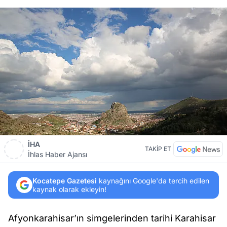
İHA
TAKİP ET
İhlas Haber Ajansı
Kocatepe Gazetesi
kaynağını Google'da tercih edilen
kaynak olarak ekleyin!
Afyonkarahisar’ın simgelerinden tarihi Karahisar