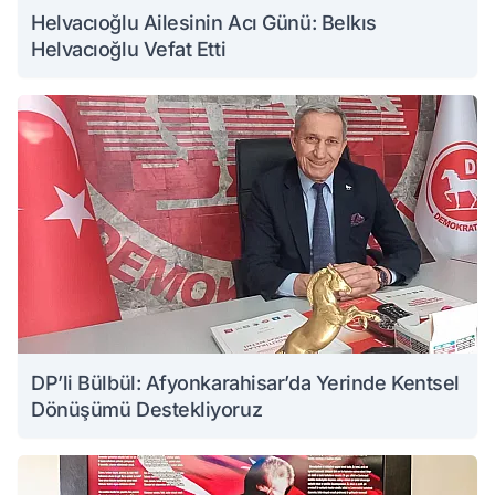
Helvacıoğlu Ailesinin Acı Günü: Belkıs
Helvacıoğlu Vefat Etti
DP’li Bülbül: Afyonkarahisar’da Yerinde Kentsel
Dönüşümü Destekliyoruz