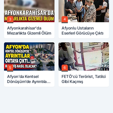
3
4
Afyonkarahisar'da
Afyonlu Ustaların
Mezarlıkta Gizemli Ölüm
Eserleri Görücüye Çıktı
5
6
Afyon’da Kentsel
FETÖ'cü Terörist, Tatilci
Dönüşüm’de Ayrıntılar
Gibi Kaçmış
Ortaya Çıktı… Hakediş
Nasıl Olacak?