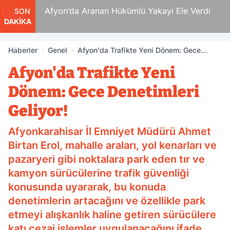
 Ölüm
Afyon’da Aranan Hükümlü Yakayı Ele Verdi
SON
DAKİKA
Haberler
Genel
Afyon'da Trafikte Yeni Dönem: Gece
Denetimleri Geliyor!
Afyon'da Trafikte Yeni
Dönem: Gece Denetimleri
Geliyor!
Afyonkarahisar İl Emniyet Müdürü Ahmet
Birtan Erol, mahalle araları, yol kenarları ve
pazaryeri gibi noktalara park eden tır ve
kamyon sürücülerine trafik güvenliği
konusunda uyararak, bu konuda
denetimlerin artacağını ve özellikle park
etmeyi alışkanlık haline getiren sürücülere
katı cezai işlemler uygulanacağını ifade