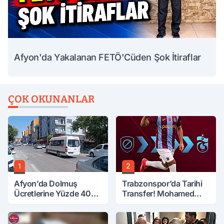
Afyon'da Yakalanan FETÖ'Cüden Şok İtiraflar
ÇOK OKUNANLAR
1
2
Afyon’da Dolmuş
Trabzonspor’da Tarihi
Ücretlerine Yüzde 40
Transfer! Mohamed
Zam Talebi
Salah Geliyor