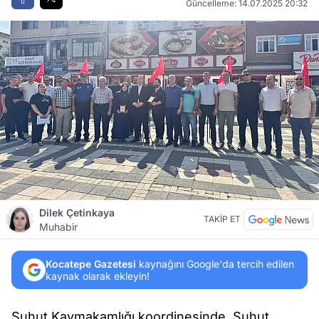
Güncelleme: 14.07.2025 20:32
Dilek Çetinkaya
TAKİP ET
Muhabir
Kocatepe Gazetesi
kaynağını Google'da tercih edilen
kaynak olarak ekleyin!
Şuhut Kaymakamlığı koordinesinde, Şuhut