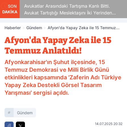
Avukatlar Arasındaki Tartışma Kanlı Bitti.
Sigara Fi
SON
DAKİKA
Avukat Tartıştığı Meslektaşını İki Yerinden
Vurdu
Haberler
Gündem
Afyon'da Yapay Zeka ile 15 Temmuz
Anlatıldı!
Afyon'da Yapay Zeka ile 15
Temmuz Anlatıldı!
Afyonkarahisar'ın Şuhut ilçesinde, 15
Temmuz Demokrasi ve Milli Birlik Günü
etkinlikleri kapsamında 'Zaferin Adı Türkiye
Yapay Zeka Destekli Görsel Tasarım
Yarışması' sergisi açıldı.
Gündem
14.07.2025 20:32