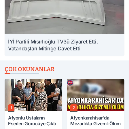
İYİ Partili Mısırlıoğlu TV3ü Ziyaret Etti,
Vatandaşları Mitinge Davet Etti
ÇOK OKUNANLAR
1
2
Afyonlu Ustaların
Afyonkarahisar'da
Eserleri Görücüye Çıktı
Mezarlıkta Gizemli Ölüm