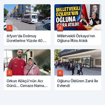
3
4
Afyon’da Dolmuş
Milletvekili Özkaya’nın
Ücretlerine Yüzde 40
Oğluna İftira Atıldı
Zam Talebi
5
6
Orkun Kökçü'nün Acı
Oğlunu Öldüren Zanlı İle
Günü... Cenaze Namazı
Evlendi
Emirdağ'da