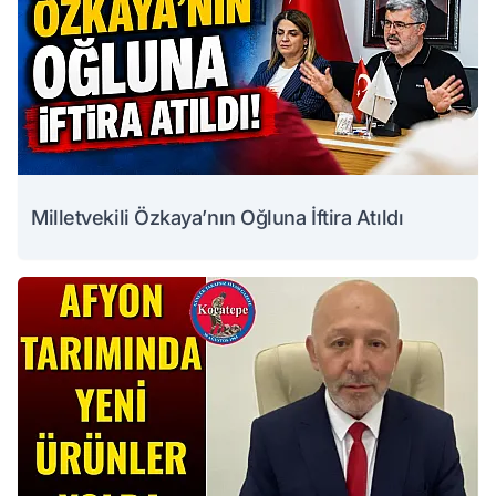
Milletvekili Özkaya’nın Oğluna İftira Atıldı