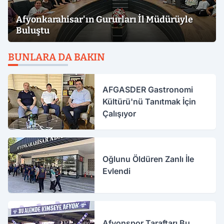
Afyonkarahisar'ın Gururları İl Müdürüyle
Buluştu
BUNLARA DA BAKIN
AFGASDER Gastronomi
Kültürü'nü Tanıtmak İçin
Çalışıyor
Oğlunu Öldüren Zanlı İle
Evlendi
Afyonspor Taraftarı Bu