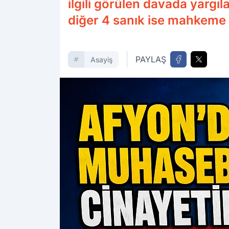
ilgili görülen davada yargıl
diğer 4 sanık ise mahkeme 
PAYLAŞ
Asayiş