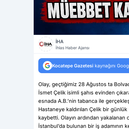
İHA
İhlas Haber Ajansı
Kocatepe Gazetesi
kaynağını Google
Olay, geçtiğimiz 28 Ağustos ta Bolv
İsmet Çelik isimli şahıs evinden çıka
esnada A.B.’nin tabanca ile gerçekleş
Hastaneye kaldırılan Çelik bir günlü
kaybetti. Olayın ardından yakalanan ci
İstanbul’da bulunan bir iş adamının k