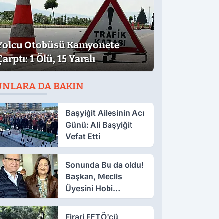
Yolcu Otobüsü Kamyonete
Çarptı: 1 Ölü, 15 Yaralı
UNLARA DA BAKIN
Başyiğit Ailesinin Acı
Günü: Ali Başyiğit
Vefat Etti
Sonunda Bu da oldu!
Başkan, Meclis
Üyesini Hobi
Bahçesinden Attırdı
Firari FETÖ'cü