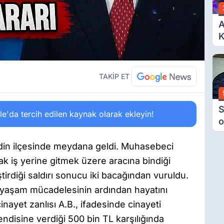
A
K
6
Ç
D
TAKİP ET
S
'da tercih edilen kaynak olarak ekleyin!
o
M
H
adin ilçesinde meydana geldi. Muhasebeci
B
rak iş yerine gitmek üzere aracına bindiği
A
tirdiği saldırı sonucu iki bacağından vuruldu.
k yaşam mücadelesinin ardından hayatını
nayet zanlısı A.B., ifadesinde cinayeti
endisine verdiği 500 bin TL karşılığında