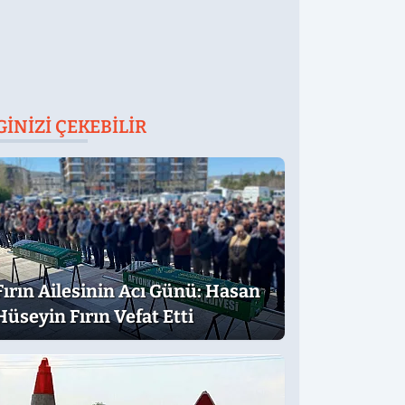
GINIZI ÇEKEBILIR
Fırın Ailesinin Acı Günü: Hasan
Hüseyin Fırın Vefat Etti