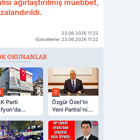
lısı ağırlaştırılmış müebbet,
alandırıldı.
23.06.2026 11:22
Güncelleme: 23.06.2026 11:22
OK OKUNANLAR
1
2
K Parti
Özgür Özel'in
fyon'da
Yeni Partisi'nin
urgay Şahin'in
Afyon Başkanı
rdından Bir
Belli Oldu
ok Daha!