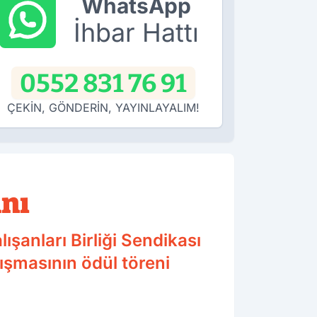
WhatsApp
İhbar Hattı
0552 831 76 91
ÇEKİN, GÖNDERİN, YAYINLAYALIM!
anı
şanları Birliği Sendikası
ışmasının ödül töreni