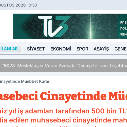
ĞUSTOS 2026 10:50
SIYASET
EKONOMI
SPOR
ASAYIŞ
GENE
 İLANLAR
an Avukata 'Cinayete Tam Teşebbüs' Suçlaması
inayetinde Müebbet Kararı
sebeci Cinayetinde Mü
z yıl iş adamları tarafından 500 bin TL'
dia edilen muhasebeci cinayetinde mahk