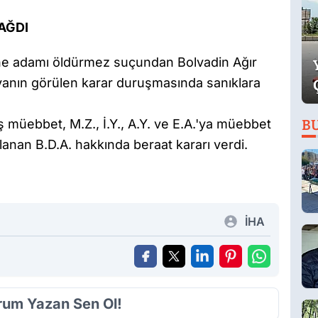
AĞDI
stane adamı öldürmez suçundan Bolvadin Ağır
anın görülen karar duruşmasında sanıklara
ış müebbet, M.Z., İ.Y., A.Y. ve E.A.'ya müebbet
B
lanan B.D.A. hakkında beraat kararı verdi.
İHA
orum Yazan Sen Ol!