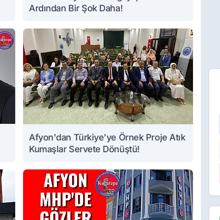
Ardından Bir Şok Daha!
Afyon'dan Türkiye'ye Örnek Proje Atık
Kumaşlar Servete Dönüştü!