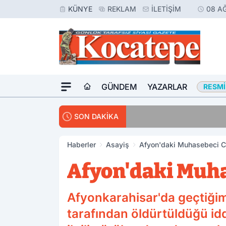
KÜNYE
REKLAM
İLETIŞIM
08 A
GÜNDEM
YAZARLAR
RESMI
16:23
Meslektaşını Vur
SON DAKİKA
Haberler
Asayiş
Afyon'daki Muhasebeci C
Afyon'daki Muha
Afyonkarahisar'da geçtiğimi
tarafından öldürtüldüğü id