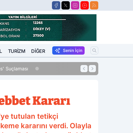
Senin İçin
L
TURIZM
DIĞER
11:54
10 Yıl Kesinleşm
ebbet Kararı
ye tutulan tetikçi
eme kararını verdi. Olayla