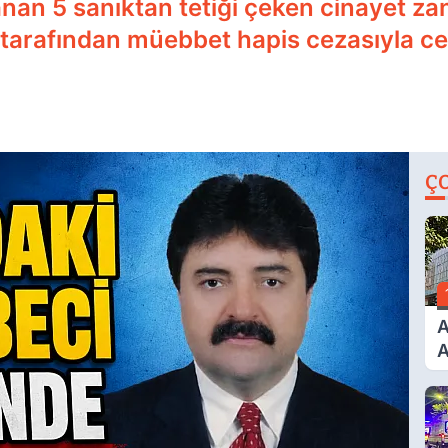
anan 5 sanıktan tetiği çeken cinayet zan
tarafından müebbet hapis cezasıyla cez
Ç
A
A
T
A
Ş