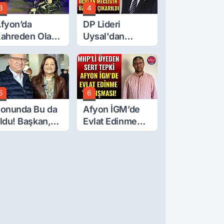
3
4
fyon’da
DP Lideri
ahreden Olay:
Uysal'dan
 Yaşındaki
Çerçeve Yasa
ocuk 6. Kattan
Tepkisi: Öcalan
üştü
Meclis'in
Üzerine Çıkarıldı
5
6
onunda Bu da
Afyon İGM’de
ldu! Başkan,
Evlat Edinme
eclis Üyesini
Tartışması!
obi
ahçesinden
ttırdı