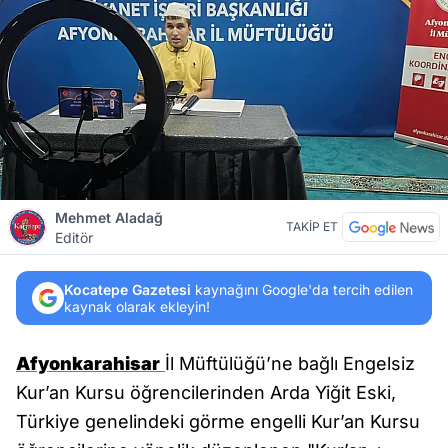
Mehmet Aladağ
TAKİP ET
Editör
Kocatepe Gazetesi
kaynağını Google'da tercih edilen
kaynak olarak ekleyin!
Afyonkarahisar
İl Müftülüğü’ne bağlı Engelsiz
Kur’an Kursu öğrencilerinden Arda Yiğit Eski,
Türkiye genelindeki görme engelli Kur’an Kursu