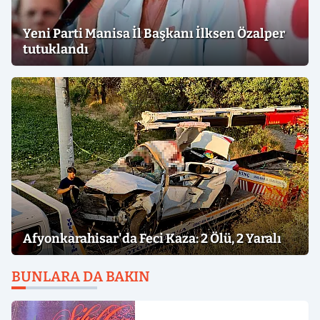
Yeni Parti Manisa İl Başkanı İlksen Özalper
tutuklandı
Afyonkarahisar'da Feci Kaza: 2 Ölü, 2 Yaralı
BUNLARA DA BAKIN