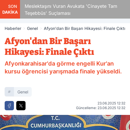
Çocuk
Meslektaşını Vuran Avukata 'Cinayete Tam
SON
DAKİKA
Teşebbüs' Suçlaması
Haberler
Genel
Afyon'dan Bir Başarı Hikayesi: Finale Çıktı
Afyon'dan Bir Başarı
Hikayesi: Finale Çıktı
Afyonkarahisar'da görme engelli Kur'an
kursu öğrencisi yarışmada finale yükseldi.
Genel
23.06.2025 12:32
Güncelleme: 23.06.2025 12:32