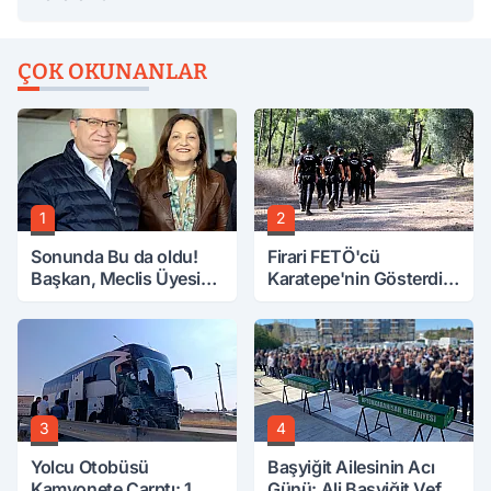
ÇOK OKUNANLAR
1
2
Sonunda Bu da oldu!
Firari FETÖ'cü
Başkan, Meclis Üyesini
Karatepe'nin Gösterdiği
Hobi Bahçesinden
Yerler Didik Didik
Attırdı
Aranıyor
3
4
Yolcu Otobüsü
Başyiğit Ailesinin Acı
Kamyonete Çarptı: 1
Günü: Ali Başyiğit Vefat