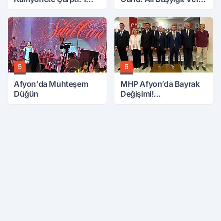
Ölü, 15 Yaralı
Etti
5
6
Afyon'da Muhteşem
MHP Afyon’da Bayrak
Düğün
Değişimi!
Danaoğlu’ndan Dikkat
Çeken Mesaj