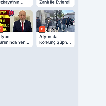
zkaya’nın
Zanlı İle Evlendi
ğluna İftira
tıldı
5
6
fyon
Afyon'da
arımında Yeni
Korkunç Şüphe!
rünler Yolda
Düştü Mü,
Öldürüldü Mü!