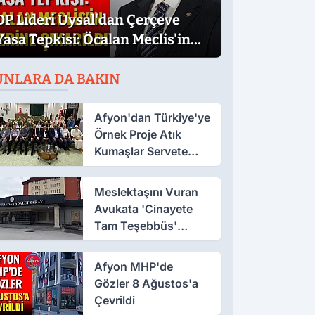
DP Lideri Uysal'dan Çerçeve
Yasa Tepkisi: Öcalan Meclis'in
Üzerine Çıkarıldı
UNLARA DA BAKIN
Afyon'dan Türkiye'ye
Örnek Proje Atık
Kumaşlar Servete
Dönüştü!
Meslektaşını Vuran
Avukata 'Cinayete
Tam Teşebbüs'
Suçlaması
Afyon MHP'de
Gözler 8 Ağustos'a
Çevrildi