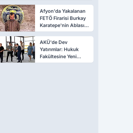
Afyon'da Yakalanan
FETÖ Firarisi Burkay
Karatepe'nin Ablası
Gözaltına Alındı
AKÜ'de Dev
Yatırımlar: Hukuk
Fakültesine Yeni
Bina, Milli Teknoloji
Atölyesi Yenileniyor