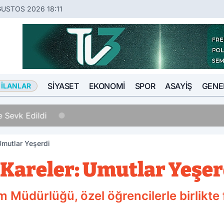
ĞUSTOS 2026 18:11
SIYASET
EKONOMI
SPOR
ASAYIŞ
GENE
 İLANLAR
11:54
10 Yıl Kesinleşmiş Hapis Cezası Bulunan Hükümlü Sa
Umutlar Yeşerdi
 Kareler: Umutlar Yeşer
im Müdürlüğü, özel öğrencilerle birlikte 