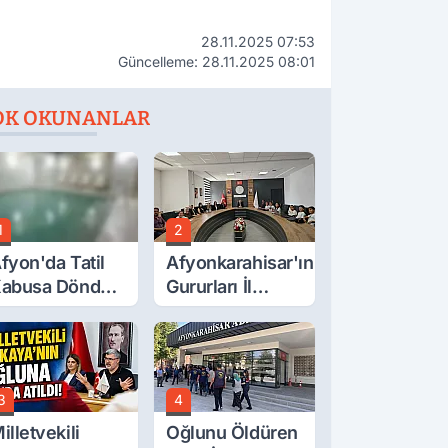
28.11.2025 07:53
Güncelleme: 28.11.2025 08:01
OK OKUNANLAR
1
2
fyon'da Tatil
Afyonkarahisar'ın
abusa Döndü,
Gururları İl
cı Son!
Müdürüyle
Buluştu
3
4
illetvekili
Oğlunu Öldüren