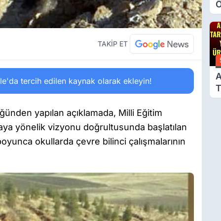
Ö
O
A
TAKİP ET
A
'da tercih edilen kaynak olarak ekleyin!
T
Ü
üğünden yapılan açıklamada, Milli Eğitim
rmaya yönelik vizyonu doğrultusunda başlatılan
oyunca okullarda çevre bilinci çalışmalarının