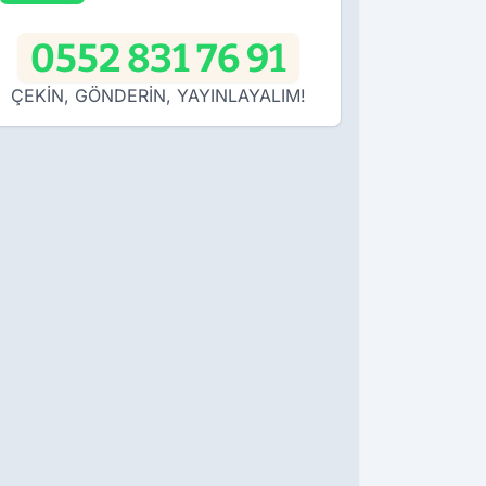
0552 831 76 91
ÇEKİN, GÖNDERİN, YAYINLAYALIM!