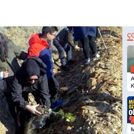
Ç
A
K
A
M