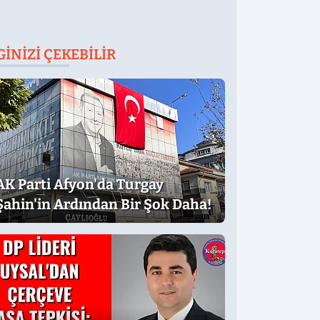
GINIZI ÇEKEBILIR
AK Parti Afyon'da Turgay
Şahin'in Ardından Bir Şok Daha!