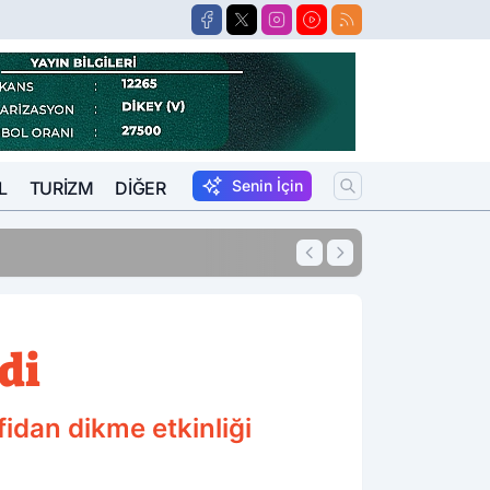
Senin İçin
L
TURIZM
DIĞER
lar’da Yakalandı
di
fidan dikme etkinliği