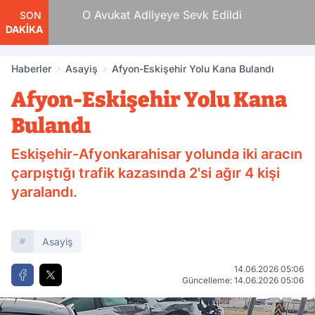
e Tam
O Avukat Adliyeye Sevk Edildi
SON
DAKİKA
Haberler
Asayiş
Afyon-Eskişehir Yolu Kana Bulandı
Afyon-Eskişehir Yolu Kana
Bulandı
Eskişehir-Afyonkarahisar yolunda iki aracın
çarpıştığı trafik kazasında 2'si ağır 4 kişi
yaralandı.
Asayiş
14.06.2026 05:06
Güncelleme: 14.06.2026 05:06