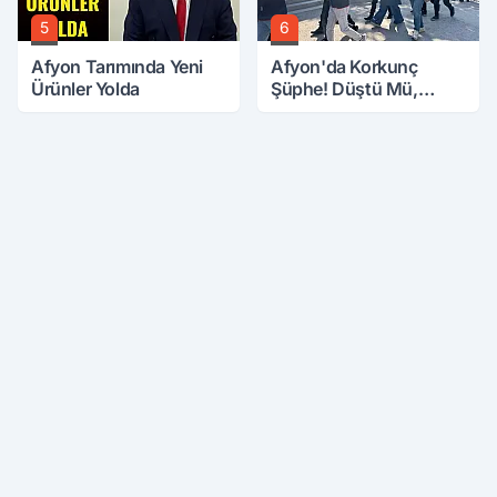
5
6
Afyon Tarımında Yeni
Afyon'da Korkunç
Ürünler Yolda
Şüphe! Düştü Mü,
Öldürüldü Mü!