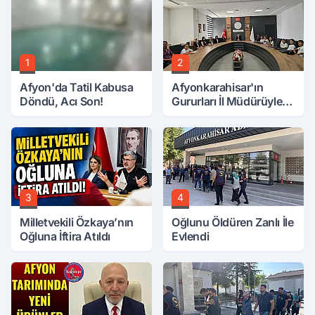
1
2
Afyon'da Tatil Kabusa
Afyonkarahisar'ın
Döndü, Acı Son!
Gururları İl Müdürüyle
Buluştu
3
4
Milletvekili Özkaya’nın
Oğlunu Öldüren Zanlı İle
Oğluna İftira Atıldı
Evlendi