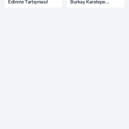
Edinme Tartışması!
Burkay Karatepe
Anlatmaya Devam
Ediyor: Suikast İçin
Gittim