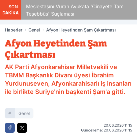
Çocuk
Meslektaşını Vuran Avukata 'Cinayete Tam
SON
DAKİKA
Teşebbüs' Suçlaması
Haberler
Genel
Afyon Heyetinden Şam Çıkartması
Afyon Heyetinden Şam
Çıkartması
AK Parti Afyonkarahisar Milletvekili ve
TBMM Başkanlık Divanı üyesi İbrahim
Yurdunuseven, Afyonkarahisarlı iş insanları
ile birlikte Suriye'nin başkenti Şam'a gitti.
Genel
20.06.2026 11:15
Güncelleme: 20.06.2026 11:15