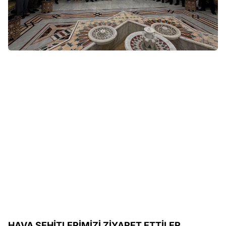
HAVA ŞEHİTLERİMİZİ ZİYARET ETTİLER