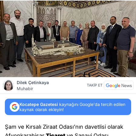
Dilek Çetinkaya
TAKİP ET
Muhabir
Kocatepe Gazetesi
kaynağını Google'da tercih edilen
kaynak olarak ekleyin!
Şam ve Kırsalı Ziraat Odası’nın davetlisi olarak
Afyonkarahisar
Ticaret
ve Sanayi Odası