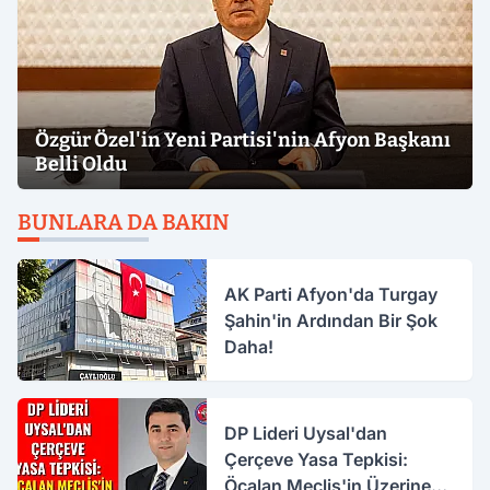
Özgür Özel'in Yeni Partisi'nin Afyon Başkanı
Belli Oldu
BUNLARA DA BAKIN
AK Parti Afyon'da Turgay
Şahin'in Ardından Bir Şok
Daha!
DP Lideri Uysal'dan
Çerçeve Yasa Tepkisi:
Öcalan Meclis'in Üzerine