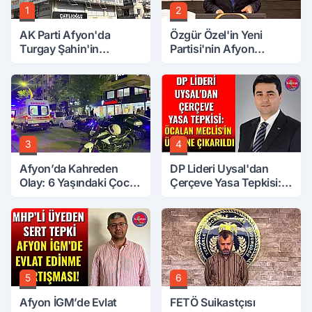
1
2
AK Parti Afyon'da
Özgür Özel'in Yeni
Turgay Şahin'in
Partisi'nin Afyon
Ardından Bir Şok Daha!
Başkanı Belli Oldu
3
4
Afyon’da Kahreden
DP Lideri Uysal'dan
Olay: 6 Yaşındaki Çocuk
Çerçeve Yasa Tepkisi:
6. Kattan Düştü
Öcalan Meclis'in
Üzerine Çıkarıldı
5
6
Afyon İGM’de Evlat
FETÖ Suikastçısı