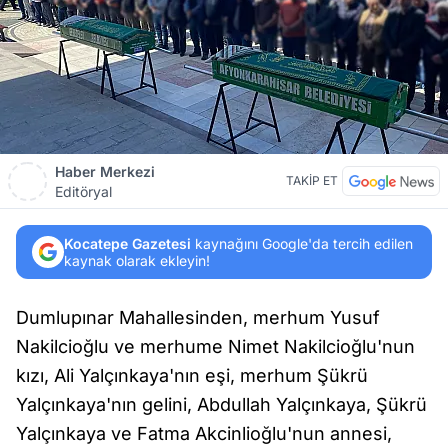
Haber Merkezi
TAKİP ET
Editöryal
Kocatepe Gazetesi
kaynağını Google'da tercih edilen
kaynak olarak ekleyin!
Dumlupınar Mahallesinden, merhum Yusuf
Nakilcioğlu ve merhume Nimet Nakilcioğlu'nun
kızı, Ali Yalçınkaya'nın eşi, merhum Şükrü
Yalçınkaya'nın gelini, Abdullah Yalçınkaya, Şükrü
Yalçınkaya ve Fatma Akcinlioğlu'nun annesi,