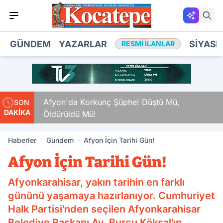
GÜNDEM
YAZARLAR
SIYASE
RESMI İLANLAR
kamlar
Afyon'da Korkunç Şüphe! Düştü Mü,
SON
DAKİKA
Öldürüldü Mü!
Haberler
Gündem
Afyon İçin Tarihi Gün!
Afyon İçin Tarihi Gün!
Afyonkarahisar, yakın tarihin en farklı
gününü yaşamaya hazırlanıyor. Cumhuriyet
Halk Partisi'nden seçilen Afyonkarahisar
Belediye Başkanı Av. Burcu Köksal'ın,