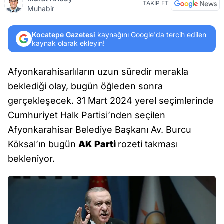
TAKİP ET
Muhabir
Kocatepe Gazetesi
kaynağını Google'da tercih edilen
kaynak olarak ekleyin!
Afyonkarahisarlıların uzun süredir merakla
beklediği olay, bugün öğleden sonra
gerçekleşecek. 31 Mart 2024 yerel seçimlerinde
Cumhuriyet Halk Partisi’nden seçilen
Afyonkarahisar Belediye Başkanı Av. Burcu
Köksal’ın bugün
AK Parti
rozeti takması
bekleniyor.