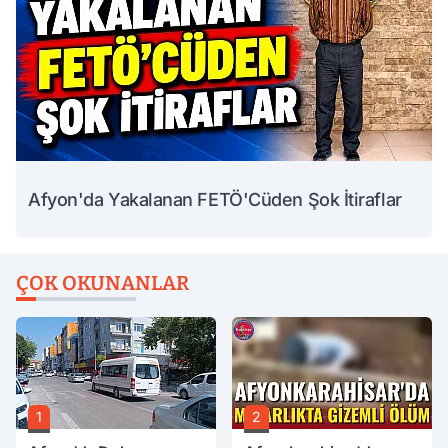
Afyon'da Yakalanan FETÖ'Cüden Şok İtiraflar
ÇOK OKUNANLAR
1
2