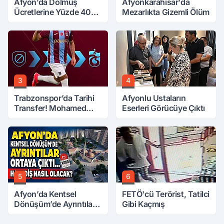
Afyon’da Dolmuş
Afyonkarahisar'da
Ücretlerine Yüzde 40
Mezarlıkta Gizemli Ölüm
Zam Talebi
3
4
Trabzonspor’da Tarihi
Afyonlu Ustaların
Transfer! Mohamed
Eserleri Görücüye Çıktı
Salah Geliyor
5
6
Afyon’da Kentsel
FETÖ'cü Terörist, Tatilci
Dönüşüm’de Ayrıntılar
Gibi Kaçmış
Ortaya Çıktı… Hakediş
Nasıl Olacak?