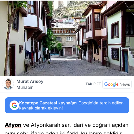
Murat Arısoy
TAKİP ET
Muhabir
Kocatepe Gazetesi
kaynağını Google'da tercih edilen
kaynak olarak ekleyin!
Afyon
ve Afyonkarahisar, idari ve coğrafi açıdan
aynı şehri ifade eden iki farklı kullanım şeklidir.