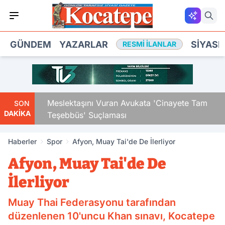
GÜNDEM
YAZARLAR
SIYASE
RESMI İLANLAR
Çocuk
Meslektaşını Vuran Avukata 'Cinayete Tam
SON
DAKİKA
Teşebbüs' Suçlaması
Haberler
Spor
Afyon, Muay Tai'de De İlerliyor
Afyon, Muay Tai'de De
İlerliyor
Muay Thai Federasyonu tarafından
düzenlenen 10'uncu Khan sınavı, Kocatepe