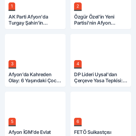
1
2
AK Parti Afyon'da
Özgür Özel'in Yeni
Turgay Şahin'in
Partisi'nin Afyon
Ardından Bir Şok Daha!
Başkanı Belli Oldu
3
4
Afyon’da Kahreden
DP Lideri Uysal'dan
Olay: 6 Yaşındaki Çocuk
Çerçeve Yasa Tepkisi:
6. Kattan Düştü
Öcalan Meclis'in
Üzerine Çıkarıldı
5
6
Afyon İGM’de Evlat
FETÖ Suikastçısı