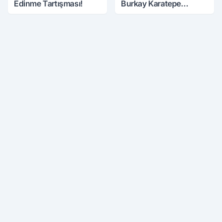
Edinme Tartışması!
Burkay Karatepe
Anlatmaya Devam
Ediyor: Suikast İçin
Gittim