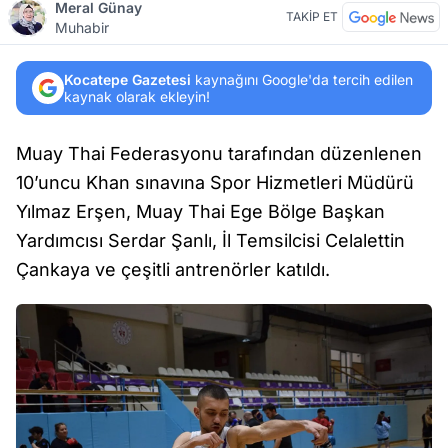
Meral Günay
TAKİP ET
Muhabir
Kocatepe Gazetesi
kaynağını Google'da tercih edilen
kaynak olarak ekleyin!
Muay Thai Federasyonu tarafından düzenlenen
10’uncu Khan sınavına Spor Hizmetleri Müdürü
Yılmaz Erşen, Muay Thai Ege Bölge Başkan
Yardımcısı Serdar Şanlı, İl Temsilcisi Celalettin
Çankaya ve çeşitli antrenörler katıldı.