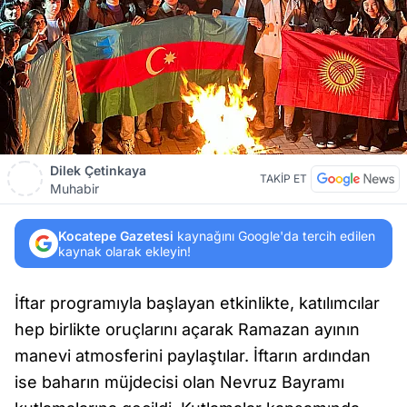
Dilek Çetinkaya
TAKİP ET
Muhabir
Kocatepe Gazetesi
kaynağını Google'da tercih edilen
kaynak olarak ekleyin!
İftar programıyla başlayan etkinlikte, katılımcılar
hep birlikte oruçlarını açarak Ramazan ayının
manevi atmosferini paylaştılar. İftarın ardından
ise baharın müjdecisi olan Nevruz Bayramı