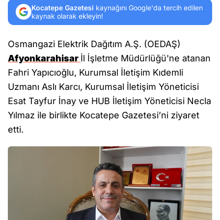
Kocatepe Gazetesi
kaynağını Google'da tercih edilen
kaynak olarak ekleyin!
Osmangazi Elektrik Dağıtım A.Ş. (OEDAŞ)
Afyonkarahisar
İl İşletme Müdürlüğü'ne atanan
Fahri Yapıcıoğlu, Kurumsal İletişim Kıdemli
Uzmanı Aslı Karcı, Kurumsal İletişim Yöneticisi
Esat Tayfur İnay ve HUB İletişim Yöneticisi Necla
Yılmaz ile birlikte Kocatepe Gazetesi’ni ziyaret
etti.