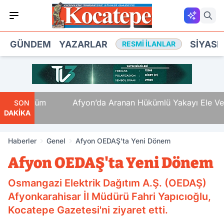
GÜNDEM
YAZARLAR
SIYASE
RESMI İLANLAR
li Ölüm
Afyon’da Aranan Hükümlü Yakayı Ele Verdi
SON
DAKİKA
Haberler
Genel
Afyon OEDAŞ'ta Yeni Dönem
Afyon OEDAŞ'ta Yeni Dönem
Osmangazi Elektrik Dağıtım A.Ş. (OEDAŞ)
Afyonkarahisar İl Müdürü Fahri Yapıcıoğlu,
Kocatepe Gazetesi'ni ziyaret etti.