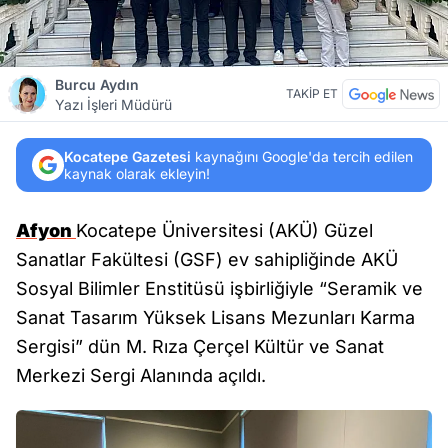
Burcu Aydın
TAKİP ET
Yazı İşleri Müdürü
Kocatepe Gazetesi
kaynağını Google'da tercih edilen
kaynak olarak ekleyin!
Afyon
Kocatepe Üniversitesi (AKÜ) Güzel
Sanatlar Fakültesi (GSF) ev sahipliğinde AKÜ
Sosyal Bilimler Enstitüsü işbirliğiyle “Seramik ve
Sanat Tasarım Yüksek Lisans Mezunları Karma
Sergisi” dün M. Rıza Çerçel Kültür ve Sanat
Merkezi Sergi Alanında açıldı.