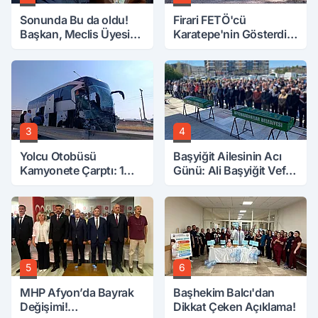
Sonunda Bu da oldu!
Firari FETÖ'cü
Başkan, Meclis Üyesini
Karatepe'nin Gösterdiği
Hobi Bahçesinden
Yerler Didik Didik
Attırdı
Aranıyor
3
4
Yolcu Otobüsü
Başyiğit Ailesinin Acı
Kamyonete Çarptı: 1
Günü: Ali Başyiğit Vefat
Ölü, 15 Yaralı
Etti
5
6
MHP Afyon’da Bayrak
Başhekim Balcı'dan
Değişimi!
Dikkat Çeken Açıklama!