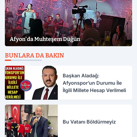
Afyon'da Muhteşem Düğün
BUNLARA DA BAKIN
Başkan Aladağ:
Afyonspor’un Durumu İle
İlgili Millete Hesap Verilmeli
Bu Vatanı Böldürmeyiz