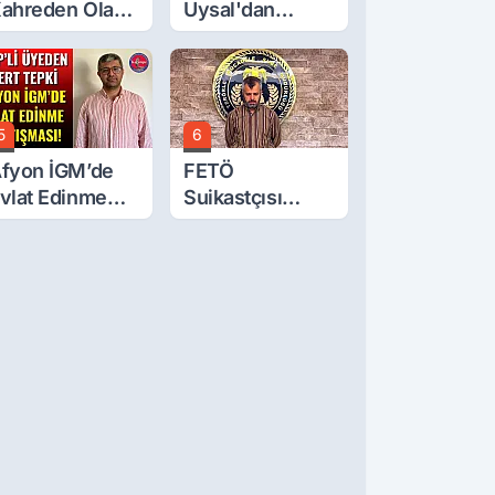
ahreden Olay:
Uysal'dan
 Yaşındaki
Çerçeve Yasa
ocuk 6. Kattan
Tepkisi: Öcalan
üştü
Meclis'in
Üzerine Çıkarıldı
5
6
fyon İGM’de
FETÖ
vlat Edinme
Suikastçısı
artışması!
Burkay
Karatepe
Anlatmaya
Devam Ediyor:
Suikast İçin
Gittim