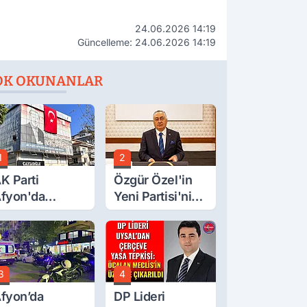
24.06.2026 14:19
Güncelleme: 24.06.2026 14:19
OK OKUNANLAR
1
2
K Parti
Özgür Özel'in
fyon'da
Yeni Partisi'nin
urgay Şahin'in
Afyon Başkanı
rdından Bir
Belli Oldu
ok Daha!
3
4
fyon’da
DP Lideri