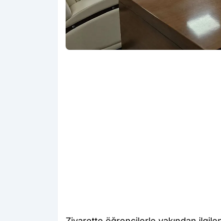
Ziyarette öğrencilerle yakından ilgile