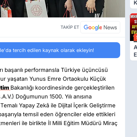
K
6
Ç
D
TAKİP ET
A
'da tercih edilen kaynak olarak ekleyin!
E
T
arı başarılı performansla Türkiye üçüncüsü
urur yaşatan Yunus Emre Ortaokulu Küçük
itim
Bakanlığı koordinesinde gerçekleştirilen
.V.) Doğumunun 1500. Yılı anısına
alı Yapay Zekâ ile Dijital İçerik Geliştirme
şarıyla temsil eden öğrenciler elde ettikleri
enleri ile birlikte İl Milli Eğitim Müdürü Miraç