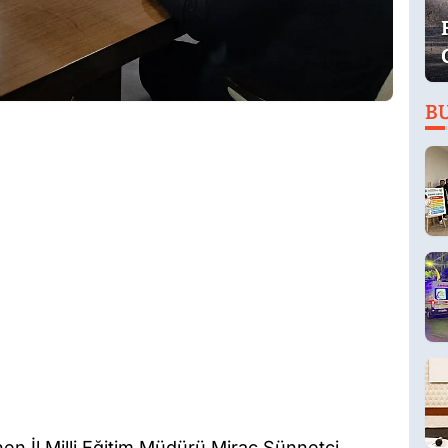
B
nen İl Milli Eğitim Müdürü Miraç Sünnetci,