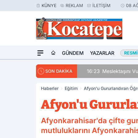
KÜNYE
REKLAM
İLETIŞIM
08 A
GÜNDEM
YAZARLAR
RESMI
16:23
Meslektaşını Vur
SON DAKİKA
Haberler
Eğitim
Afyon'u Gururlandıran Öğ
Afyon'u Gururl
Afyonkarahisar'da çifte gu
mutluluklarını Afyonkarahisa