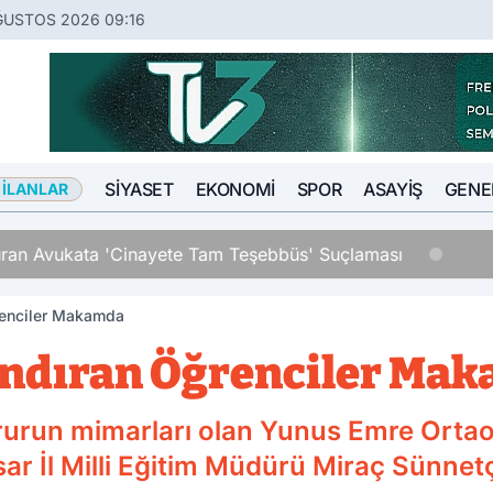
ĞUSTOS 2026 09:16
SIYASET
EKONOMI
SPOR
ASAYIŞ
GENE
 İLANLAR
an Avukata 'Cinayete Tam Teşebbüs' Suçlaması
renciler Makamda
andıran Öğrenciler Ma
rurun mimarları olan Yunus Emre Ortao
r İl Milli Eğitim Müdürü Miraç Sünnetçi