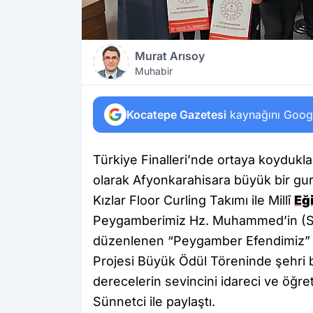
Murat Arısoy
Muhabir
Kocatepe Gazetesi
kaynağını Google
Türkiye Finalleri’nde ortaya koydukl
olarak Afyonkarahisara büyük bir g
Kızlar Floor Curling Takımı ile Millî
Eğ
Peygamberimiz Hz. Muhammed’in (S.A
düzenlenen “Peygamber Efendimiz” Tem
Projesi Büyük Ödül Töreninde şehri ba
derecelerin sevincini idareci ve öğretm
Sünnetci ile paylaştı.