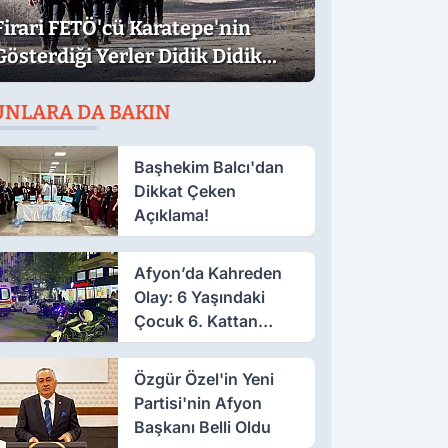
Firari FETÖ'cü Karatepe'nin
Gösterdiği Yerler Didik Didik
Aranıyor
UNLARA DA BAKIN
Başhekim Balcı'dan
Dikkat Çeken
Açıklama!
Afyon’da Kahreden
Olay: 6 Yaşındaki
Çocuk 6. Kattan
Düştü
Özgür Özel'in Yeni
Partisi'nin Afyon
Başkanı Belli Oldu