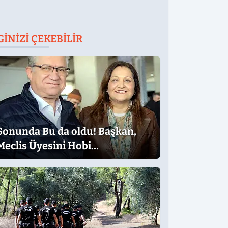
GINIZI ÇEKEBILIR
Sonunda Bu da oldu! Başkan,
Meclis Üyesini Hobi
Bahçesinden Attırdı