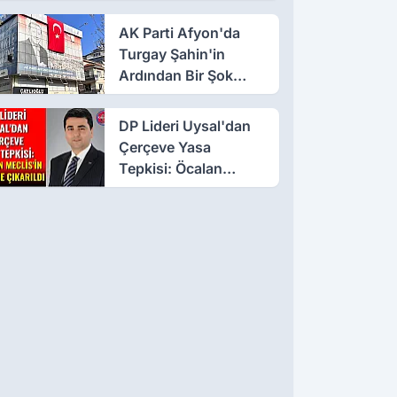
AK Parti Afyon'da
Turgay Şahin'in
Ardından Bir Şok
Daha!
DP Lideri Uysal'dan
Çerçeve Yasa
Tepkisi: Öcalan
Meclis'in Üzerine
Çıkarıldı