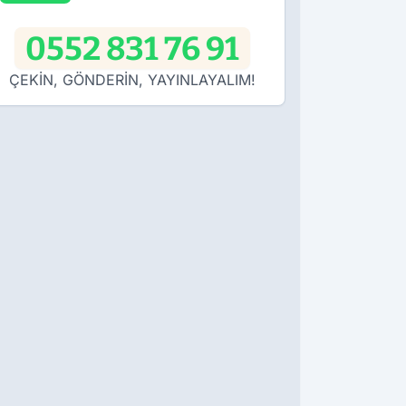
0552 831 76 91
ÇEKİN, GÖNDERİN, YAYINLAYALIM!