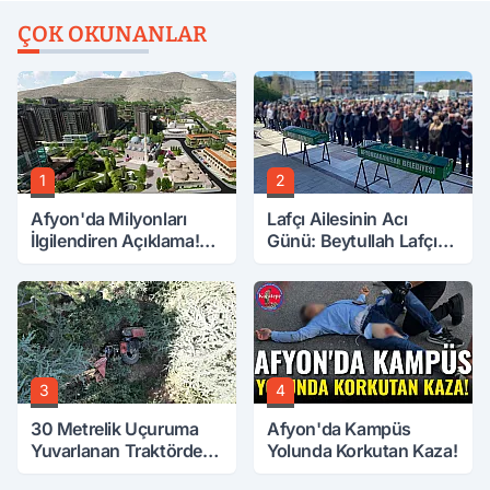
ÇOK OKUNANLAR
1
2
Afyon'da Milyonları
Lafçı Ailesinin Acı
İlgilendiren Açıklama!
Günü: Beytullah Lafçı
Tarih Netleşti!
Vefat Etti
3
4
30 Metrelik Uçuruma
Afyon'da Kampüs
Yuvarlanan Traktörden
Yolunda Korkutan Kaza!
Sağ Çıktılar