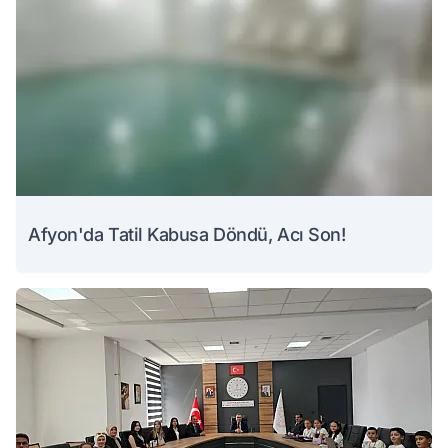
Afyon'da Tatil Kabusa Döndü, Acı Son!