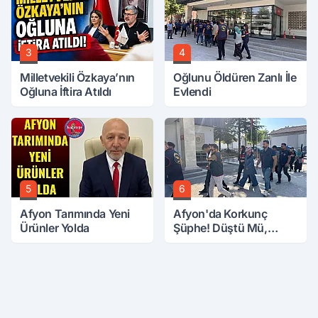
3
4
Milletvekili Özkaya’nın
Oğlunu Öldüren Zanlı İle
Oğluna İftira Atıldı
Evlendi
5
6
Afyon Tarımında Yeni
Afyon'da Korkunç
Ürünler Yolda
Şüphe! Düştü Mü,
Öldürüldü Mü!