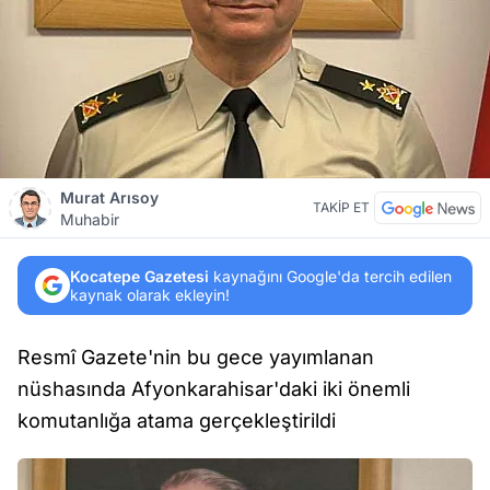
Murat Arısoy
TAKİP ET
Muhabir
Kocatepe Gazetesi
kaynağını Google'da tercih edilen
kaynak olarak ekleyin!
Resmî Gazete'nin bu gece yayımlanan
nüshasında Afyonkarahisar'daki iki önemli
komutanlığa atama gerçekleştirildi