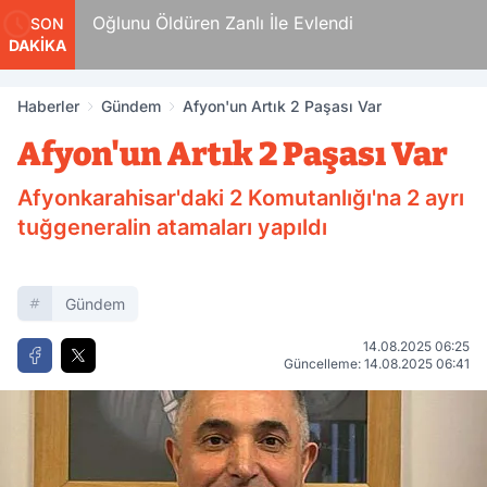
n
Oğlunu Öldüren Zanlı İle Evlendi
SON
DAKİKA
Haberler
Gündem
Afyon'un Artık 2 Paşası Var
Afyon'un Artık 2 Paşası Var
Afyonkarahisar'daki 2 Komutanlığı'na 2 ayrı
tuğgeneralin atamaları yapıldı
Gündem
14.08.2025 06:25
Güncelleme: 14.08.2025 06:41