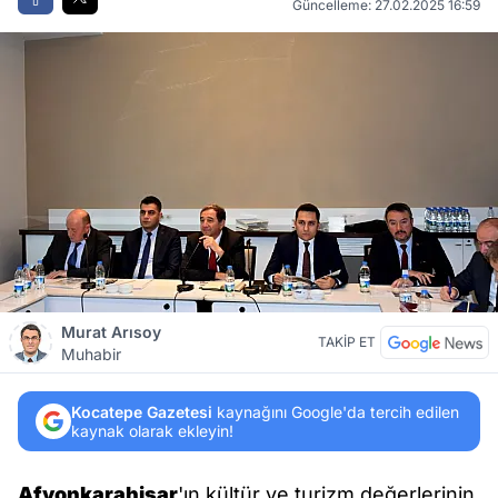
Güncelleme: 27.02.2025 16:59
Murat Arısoy
TAKİP ET
Muhabir
Kocatepe Gazetesi
kaynağını Google'da tercih edilen
kaynak olarak ekleyin!
Afyonkarahisar
'ın kültür ve turizm değerlerinin