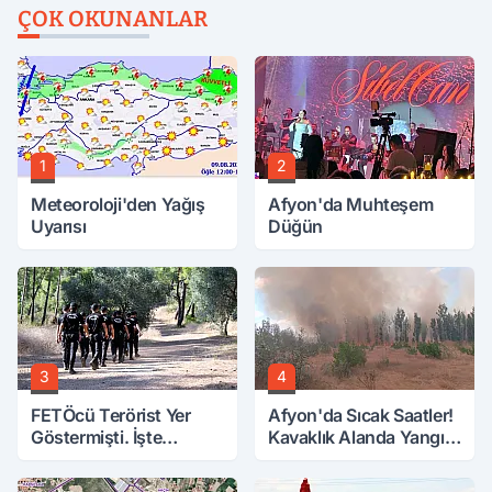
ÇOK OKUNANLAR
1
2
Meteoroloji'den Yağış
Afyon'da Muhteşem
Uyarısı
Düğün
3
4
FETÖcü Terörist Yer
Afyon'da Sıcak Saatler!
Göstermişti. İşte
Kavaklık Alanda Yangın
Bulunanlar
Çıktı