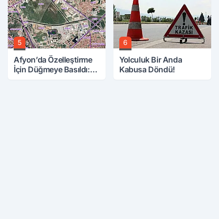
5
6
Afyon’da Özelleştirme
Yolculuk Bir Anda
İçin Düğmeye Basıldı:
Kabusa Döndü!
10 Parsele 7 Kat İmar