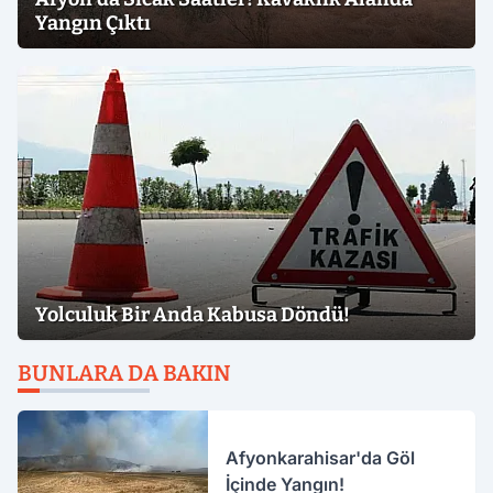
Yangın Çıktı
Yolculuk Bir Anda Kabusa Döndü!
BUNLARA DA BAKIN
Afyonkarahisar'da Göl
İçinde Yangın!