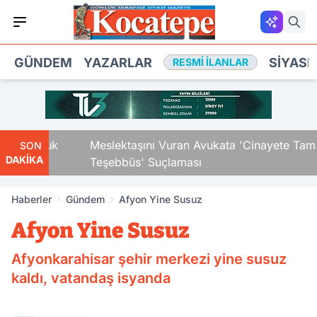
GÜNDEM
YAZARLAR
SIYASE
RESMI İLANLAR
i Çocuk
Meslektaşını Vuran Avukata 'Cinayete Tam
SON
DAKİKA
Teşebbüs' Suçlaması
Haberler
Gündem
Afyon Yine Susuz
Afyon Yine Susuz
Afyonkarahisar şehir merkezi yine susuz
kaldı, vatandaş isyanda