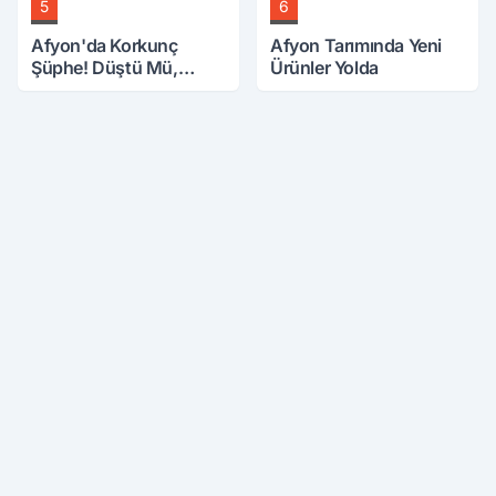
5
6
Afyon'da Korkunç
Afyon Tarımında Yeni
Şüphe! Düştü Mü,
Ürünler Yolda
Öldürüldü Mü!