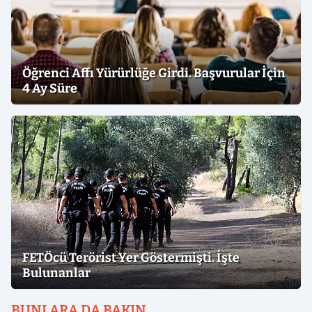
Öğrenci Affı Yürürlüğe Girdi. Başvurular İçin
4 Ay Süre
FETÖcü Terörist Yer Göstermişti. İşte
Bulunanlar
BUNLARA DA BAKIN