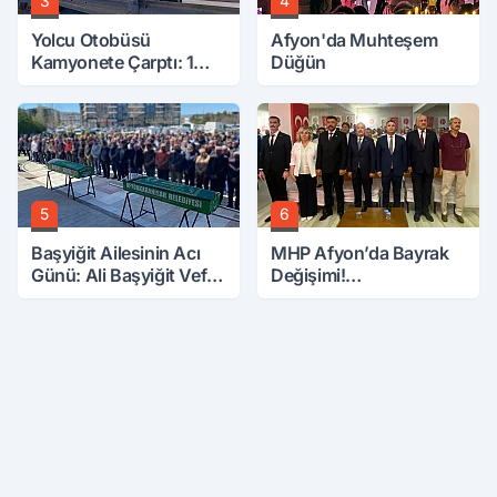
3
4
Yolcu Otobüsü
Afyon'da Muhteşem
Kamyonete Çarptı: 1
Düğün
Ölü, 15 Yaralı
5
6
Başyiğit Ailesinin Acı
MHP Afyon’da Bayrak
Günü: Ali Başyiğit Vefat
Değişimi!
Etti
Danaoğlu’ndan Dikkat
Çeken Mesaj