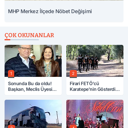
MHP Merkez İlçede Nöbet Değişimi
ÇOK OKUNANLAR
1
2
Sonunda Bu da oldu!
Firari FETÖ'cü
Başkan, Meclis Üyesini
Karatepe'nin Gösterdiği
Hobi Bahçesinden
Yerler Didik Didik
Attırdı
Aranıyor