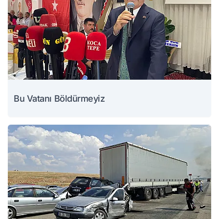
Bu Vatanı Böldürmeyiz