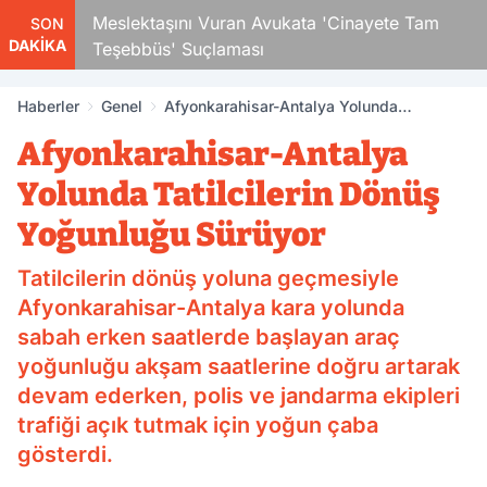
Çocuk
Meslektaşını Vuran Avukata 'Cinayete Tam
SON
DAKİKA
Teşebbüs' Suçlaması
Haberler
Genel
Afyonkarahisar-Antalya Yolunda
Tatilcilerin Dönüş Yoğunluğu Sürüyor
Afyonkarahisar-Antalya
Yolunda Tatilcilerin Dönüş
Yoğunluğu Sürüyor
Tatilcilerin dönüş yoluna geçmesiyle
Afyonkarahisar-Antalya kara yolunda
sabah erken saatlerde başlayan araç
yoğunluğu akşam saatlerine doğru artarak
devam ederken, polis ve jandarma ekipleri
trafiği açık tutmak için yoğun çaba
gösterdi.