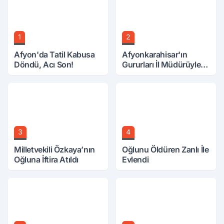
1
2
Afyon'da Tatil Kabusa
Afyonkarahisar'ın
Döndü, Acı Son!
Gururları İl Müdürüyle
Buluştu
3
4
Milletvekili Özkaya’nın
Oğlunu Öldüren Zanlı İle
Oğluna İftira Atıldı
Evlendi