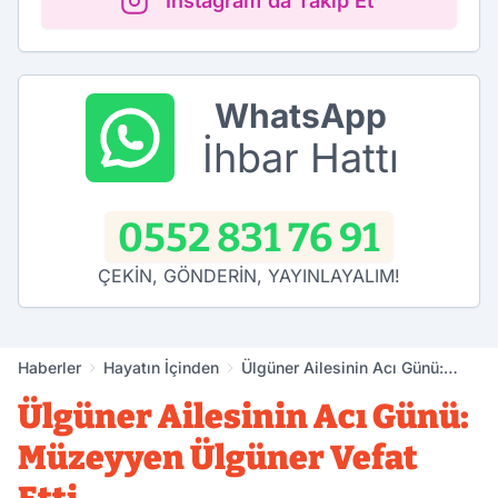
Instagram'da Takip Et
WhatsApp
İhbar Hattı
0552 831 76 91
ÇEKİN, GÖNDERİN, YAYINLAYALIM!
Haberler
Hayatın İçinden
Ülgüner Ailesinin Acı Günü:
Müzeyyen Ülgüner Vefat Etti
Ülgüner Ailesinin Acı Günü:
Müzeyyen Ülgüner Vefat