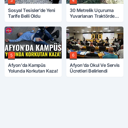
3
4
Sosyal Tesisler’de Yeni
30 Metrelik Uçuruma
Tarife Belli Oldu
Yuvarlanan Traktörden
Sağ Çıktılar
5
6
Afyon'da Kampüs
Afyon’da Okul Ve Servis
Yolunda Korkutan Kaza!
Ücretleri Belirlendi