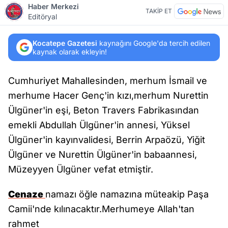
Haber Merkezi
TAKİP ET
Editöryal
Kocatepe Gazetesi
kaynağını Google'da tercih edilen
kaynak olarak ekleyin!
Cumhuriyet Mahallesinden, merhum İsmail ve
merhume Hacer Genç'in kızı,merhum Nurettin
Ülgüner'in eşi, Beton Travers Fabrikasından
emekli Abdullah Ülgüner'in annesi, Yüksel
Ülgüner'in kayınvalidesi, Berrin Arpaözü, Yiğit
Ülgüner ve Nurettin Ülgüner'in babaannesi,
Müzeyyen Ülgüner vefat etmiştir.
Cenaze
namazı öğle namazına müteakip Paşa
Camii'nde kılınacaktır.Merhumeye Allah'tan
rahmet