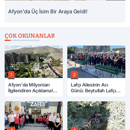
Afyon'da Üç İsim Bir Araya Geldi!
ÇOK OKUNANLAR
1
2
Afyon'da Milyonları
Lafçı Ailesinin Acı
İlgilendiren Açıklama!
Günü: Beytullah Lafçı
Tarih Netleşti!
Vefat Etti