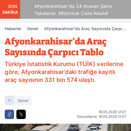
aza!
Afyonkarahisar'da 24 Aranan Şahıs
SON
DAKİKA
Yakalandı, Milyonluk Ceza Kesildi
Haberler
Genel
Afyonkarahisar'da Araç Sayısında Çarpıcı
Tablo
Afyonkarahisar'da Araç
Sayısında Çarpıcı Tablo
Türkiye İstatistik Kurumu (TÜİK) verilerine
göre, Afyonkarahisar'daki trafiğe kayıtlı
araç sayısının 331 bin 574 ulaştı.
Genel
18.05.2026 12:07
Güncelleme: 18.05.2026 12:07