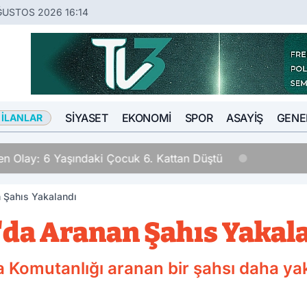
ĞUSTOS 2026 16:14
SIYASET
EKONOMI
SPOR
ASAYIŞ
GENE
 İLANLAR
n Olay: 6 Yaşındaki Çocuk 6. Kattan Düştü
 Şahıs Yakalandı
da Aranan Şahıs Yakal
 Komutanlığı aranan bir şahsı daha ya