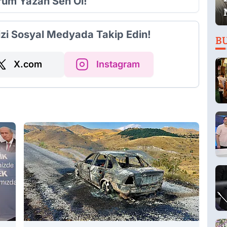
orum Yazan Sen Ol!
izi Sosyal Medyada Takip Edin!
B
X.com
Instagram