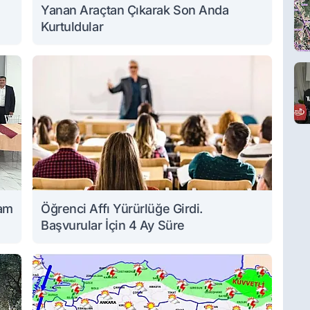
Yanan Araçtan Çıkarak Son Anda
Kurtuldular
dam
Öğrenci Affı Yürürlüğe Girdi.
Başvurular İçin 4 Ay Süre