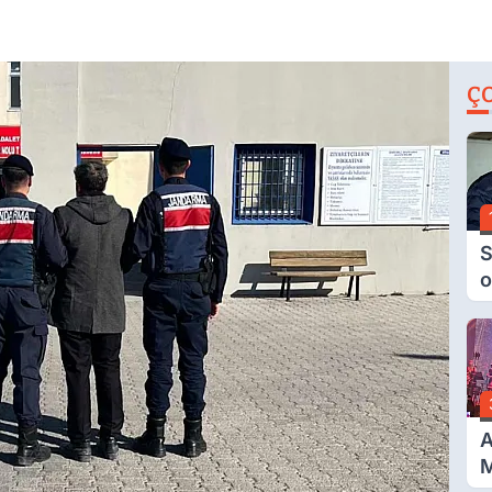
Ç
S
o
M
H
B
A
A