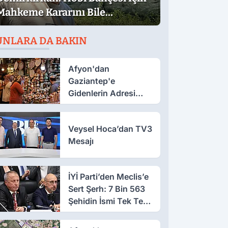
Mahkeme Kararını Bile
Bekleyemediler
UNLARA DA BAKIN
Afyon'dan
Gaziantep'e
Gidenlerin Adresi
Belli Oldu!
Veysel Hoca’dan TV3
Mesajı
İYİ Parti’den Meclis’e
Sert Şerh: 7 Bin 563
Şehidin İsmi Tek Tek
Yazıldı