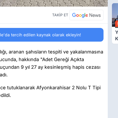
D
TAKİP ET
Y
'da tercih edilen kaynak olarak ekleyin!
K
Ç
Y
ğı, aranan şahısların tespiti ve yakalanmasına
onucunda, hakkında "Adet Gereği Açıkta
suçundan 9 yıl 27 ay kesinleşmiş hapis cezası
adı.
ce tutuklanarak Afyonkarahisar 2 Nolu T Tipi
ildi.