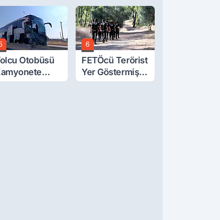
üğün
5
6
olcu Otobüsü
FETÖcü Terörist
amyonete
Yer Göstermişti.
arptı: 1 Ölü, 15
İşte Bulunanlar
aralı