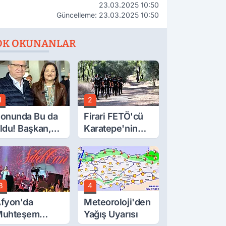
23.03.2025 10:50
Güncelleme: 23.03.2025 10:50
OK OKUNANLAR
1
2
onunda Bu da
Firari FETÖ'cü
ldu! Başkan,
Karatepe'nin
eclis Üyesini
Gösterdiği
obi
Yerler Didik
ahçesinden
Didik Aranıyor
ttırdı
3
4
fyon'da
Meteoroloji'den
Muhteşem
Yağış Uyarısı