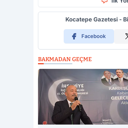
İlk Y
Kocatepe Gazetesi - B
Facebook
BAKMADAN GEÇME