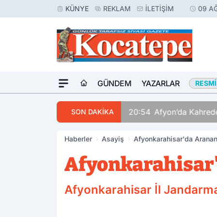
KÜNYE
REKLAM
İLETIŞIM
09 A
GÜNDEM
YAZARLAR
RESMI
20:54
Afyon’da Kahrede
SON DAKİKA
Haberler
Asayiş
Afyonkarahisar'da Aranan
Afyonkarahisar'
Afyonkarahisar İl Jandarma