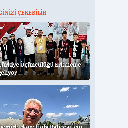
GINIZI ÇEKEBILIR
Türkiye Üçüncülüğü Erkmen’e
geliyor
Demirkırkan: Hobi Bahçesi İçin