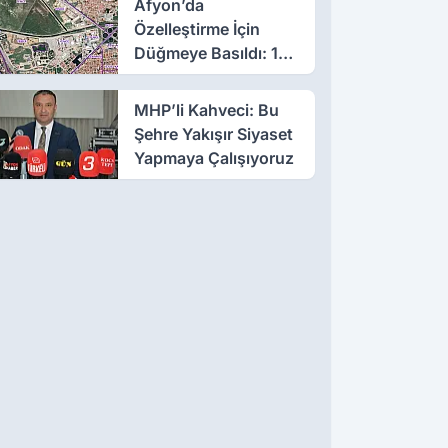
Afyon’da
Özelleştirme İçin
Düğmeye Basıldı: 10
Parsele 7 Kat İmar
MHP’li Kahveci: Bu
Şehre Yakışır Siyaset
Yapmaya Çalışıyoruz