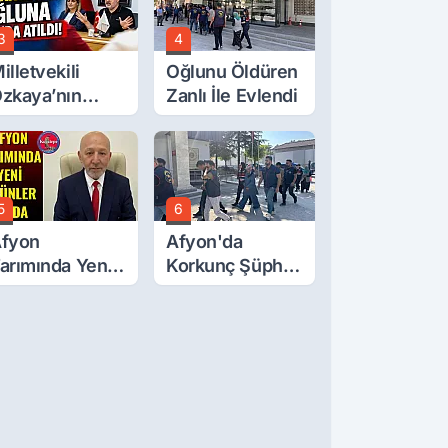
3
4
illetvekili
Oğlunu Öldüren
zkaya’nın
Zanlı İle Evlendi
ğluna İftira
tıldı
5
6
fyon
Afyon'da
arımında Yeni
Korkunç Şüphe!
rünler Yolda
Düştü Mü,
Öldürüldü Mü!