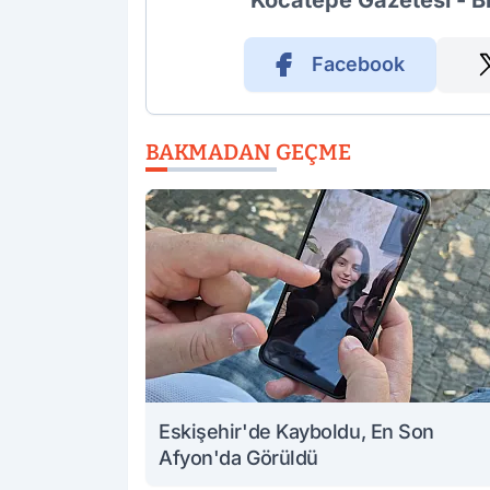
Kocatepe Gazetesi - B
Facebook
BAKMADAN GEÇME
Eskişehir'de Kayboldu, En Son
Afyon'da Görüldü