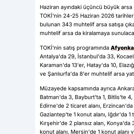
Haziran ayındaki üçüncü büyük arsa sa
TOKİ'nin 24-25 Haziran 2026 tarihler
bulunan 343 muhtelif arsa satışa çıkar
muhtelif arsa da kiralamaya sunulaca
TOKİ'nin satış programında
Afyonka
Antalya'da 29, İstanbul'da 33, Kocael
Karaman'da 13'er, Hatay'da 10, Elazığ 
ve Şanlıurfa'da 8'er muhtelif arsa ya
Müzayede kapsamında ayrıca Ankara'
Batman'da 3, Bayburt'ta 1, Bitlis'te 
Edirne'de 2 ticaret alanı, Erzincan'da
Gaziantep'te 1 konut alanı, Iğdır'da 1 t
Kırşehir'de 2 plansız alan, Konya'da 
konut alanı, Mersin'de 1 konut alanı 