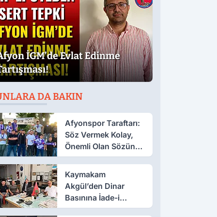
Afyon İGM’de Evlat Edinme
Tartışması!
UNLARA DA BAKIN
Afyonspor Taraftarı:
Söz Vermek Kolay,
Önemli Olan Sözün
Arkasında Durmak
Kaymakam
Akgül’den Dinar
Basınına İade-i
Ziyaret