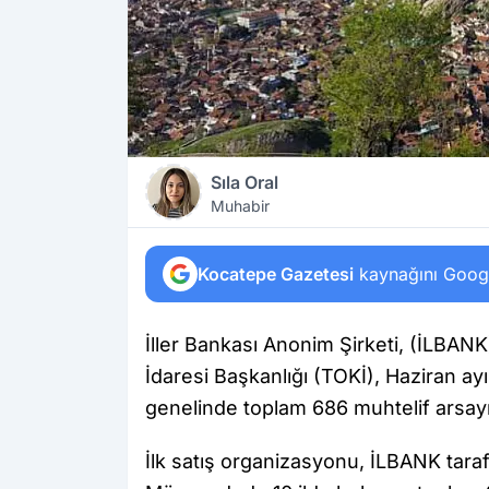
Sıla Oral
Muhabir
Kocatepe Gazetesi
kaynağını Google
İller Bankası Anonim Şirketi, (İLBA
İdaresi Başkanlığı (TOKİ), Haziran a
genelinde toplam 686 muhtelif arsayı 
İlk satış organizasyonu, İLBANK tara