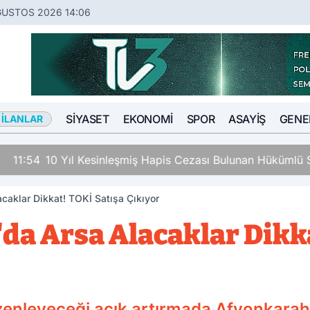
ĞUSTOS 2026 14:06
SIYASET
EKONOMI
SPOR
ASAYIŞ
GENE
 İLANLAR
ş Hapis Cezası Bulunan Hükümlü Salar’da Yakalandı
caklar Dikkat! TOKİ Satışa Çıkıyor
da Arsa Alacaklar Dikka
enleyeceği açık artırmada Afyonkarahis