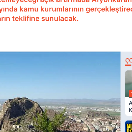
ayında kamu kurumlarının gerçekleştir
rın teklifine sunulacak.
Ç
A
K
A