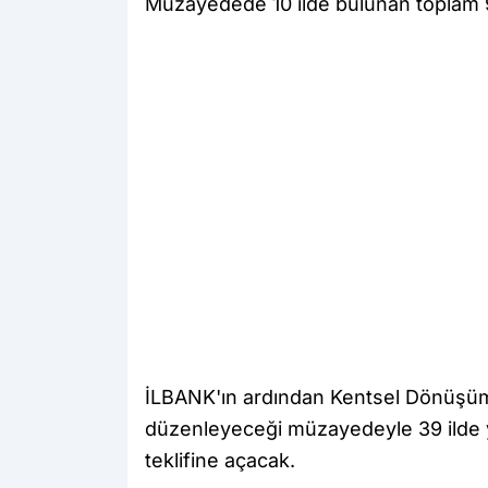
Müzayedede 10 ilde bulunan toplam 9
İLBANK'ın ardından Kentsel Dönüşüm B
düzenleyeceği müzayedeyle 39 ilde ye
teklifine açacak.