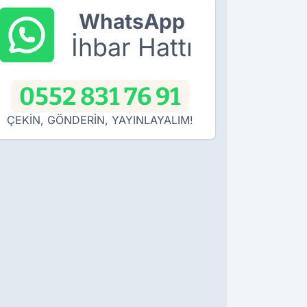
WhatsApp
İhbar Hattı
0552 831 76 91
ÇEKİN, GÖNDERİN, YAYINLAYALIM!