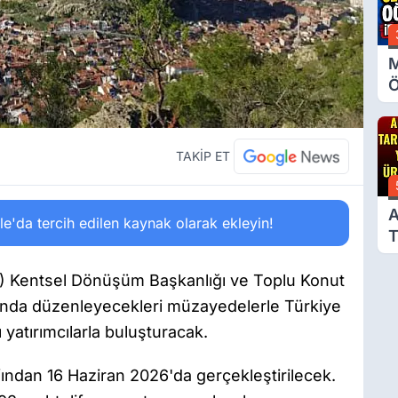
M
Ö
O
A
TAKİP ET
A
'da tercih edilen kaynak olarak ekleyin!
T
Ü
NK) Kentsel Dönüşüm Başkanlığı ve Toplu Konut
yında düzenleyecekleri müzayedelerle Türkiye
yatırımcılarla buluşturacak.
fından 16 Haziran 2026'da gerçekleştirilecek.