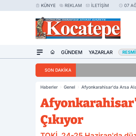
KÜNYE
REKLAM
İLETIŞIM
07 A
GÜNDEM
YAZARLAR
RESMI
11:54
10 Yıl Kesinleşmi
SON DAKİKA
Haberler
Genel
Afyonkarahisar'da Arsa Ala
Afyonkarahisar'
Çıkıyor
TOKİ, 24-25 Haziran'da düz