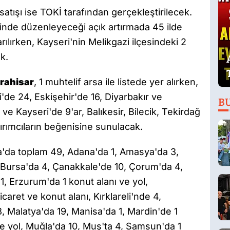
tışı ise TOKİ tarafından gerçekleştirilecek.
inde düzenleyeceği açık artırmada 45 ilde
ılırken, Kayseri'nin Melikgazi ilçesindeki 2
k.
rahisar
, 1 muhtelif arsa ile listede yer alırken,
i'de 24, Eskişehir'de 16, Diyarbakır ve
B
ve Kayseri'de 9'ar, Balıkesir, Bilecik, Tekirdağ
tırımcıların beğenisine sunulacak.
da toplam 49, Adana'da 1, Amasya'da 3,
4, Bursa'da 4, Çanakkale'de 10, Çorum'da 4,
 1, Erzurum'da 1 konut alanı ve yol,
icaret ve konut alanı, Kırklareli'nde 4,
3, Malatya'da 19, Manisa'da 1, Mardin'de 1
ve yol, Muğla'da 10, Muş'ta 4, Samsun'da 1