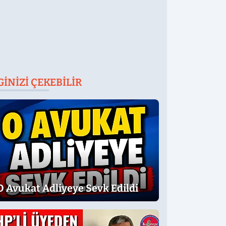
GINIZI ÇEKEBILIR
O Avukat Adliyeye Sevk Edildi