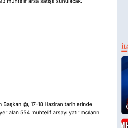
3 muhtelif arsa satışa sunulacak.
İL
aşkanlığı, 17-18 Haziran tarihlerinde
r alan 554 muhtelif arsayı yatırımcıların