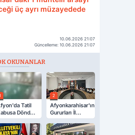
eceği üç ayrı müzayedede
10.06.2026 21:07
Güncelleme: 10.06.2026 21:07
OK OKUNANLAR
1
2
fyon'da Tatil
Afyonkarahisar'ın
abusa Döndü,
Gururları İl
cı Son!
Müdürüyle
Buluştu