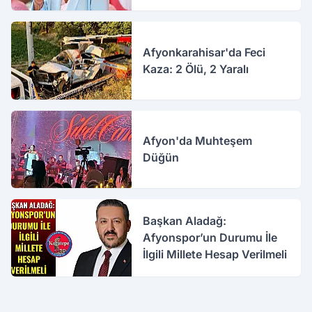
Afyonkarahisar'da Feci
Kaza: 2 Ölü, 2 Yaralı
Afyon'da Muhteşem
Düğün
Başkan Aladağ:
Afyonspor’un Durumu İle
İlgili Millete Hesap Verilmeli