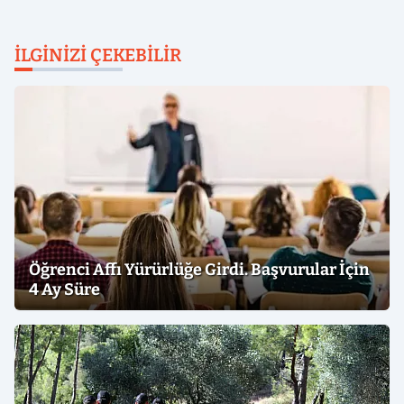
İLGINIZI ÇEKEBILIR
Öğrenci Affı Yürürlüğe Girdi. Başvurular İçin
4 Ay Süre