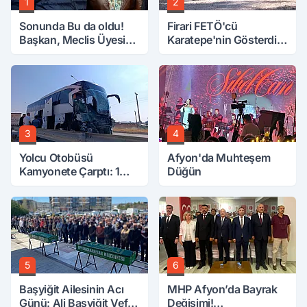
1
2
Sonunda Bu da oldu!
Firari FETÖ'cü
Başkan, Meclis Üyesini
Karatepe'nin Gösterdiği
Hobi Bahçesinden
Yerler Didik Didik
Attırdı
Aranıyor
3
4
Yolcu Otobüsü
Afyon'da Muhteşem
Kamyonete Çarptı: 1
Düğün
Ölü, 15 Yaralı
5
6
Başyiğit Ailesinin Acı
MHP Afyon’da Bayrak
Günü: Ali Başyiğit Vefat
Değişimi!