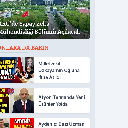
AKÜ’de Yapay Zeka
Mühendisliği Bölümü Açılacak
UNLARA DA BAKIN
Milletvekili
Özkaya’nın Oğluna
İftira Atıldı
Afyon Tarımında Yeni
Ürünler Yolda
Aydeniz: Bazı Uzman