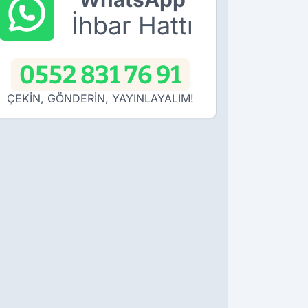
İhbar Hattı
0552 831 76 91
ÇEKİN, GÖNDERİN, YAYINLAYALIM!