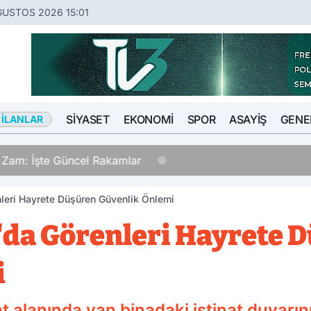
ĞUSTOS 2026 15:01
SIYASET
EKONOMI
SPOR
ASAYIŞ
GENE
 İLANLAR
el Rakamlar
leri Hayrete Düşüren Güvenlik Önlemi
da Görenleri Hayrete 
i
t alanında yan binadaki istinat duvarın