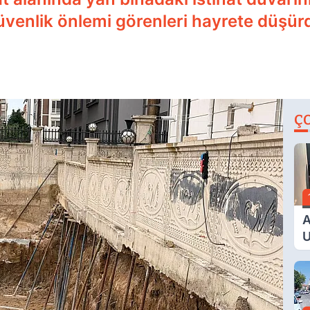
güvenlik önlemi görenleri hayrete düşür
Ç
A
U
E
G