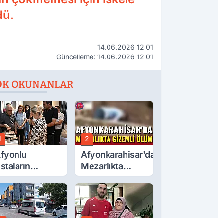
dü.
14.06.2026 12:01
Güncelleme: 14.06.2026 12:01
OK OKUNANLAR
1
2
fyonlu
Afyonkarahisar'da
staların
Mezarlıkta
serleri
Gizemli Ölüm
örücüye Çıktı