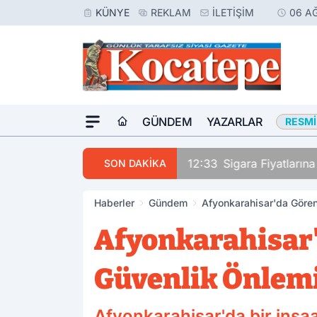
KÜNYE
REKLAM
İLETIŞIM
06 A
GÜNDEM
YAZARLAR
RESMI
12:33
Sigara Fiyatlarına Zam: İşte Günc
SON DAKİKA
Haberler
Gündem
Afyonkarahisar'da Gören
Afyonkarahisar'
Güvenlik Önlem
Afyonkarahisar'da bir inşaa