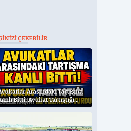
GINIZI ÇEKEBILIR
Avukatlar Arasındaki Tartışma
Kanlı Bitti. Avukat Tartıştığı
Meslektaşını İki Yerinden Vurdu