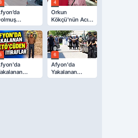
3
4
fyon’da
Orkun
olmuş
Kökçü'nün Acı
cretlerine
Günü... Cenaze
üzde 40 Zam
Namazı
alebi
Emirdağ'da
5
6
fyon'da
Afyon'da
akalanan
Yakalanan
ETÖ'Cüden
FETÖ'cü
ok İtiraflar
Terörist
Adliye'de