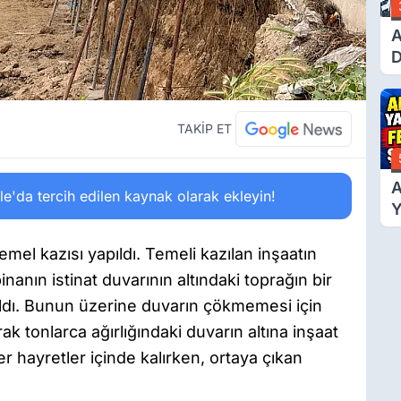
A
D
Ü
Y
T
TAKİP ET
A
'da tercih edilen kaynak olarak ekleyin!
Y
F
Ş
emel kazısı yapıldı. Temeli kazılan inşaatın
anın istinat duvarının altındaki toprağın bir
ldı. Bunun üzerine duvarın çökmemesi için
ak tonlarca ağırlığındaki duvarın altına inşaat
ler hayretler içinde kalırken, ortaya çıkan