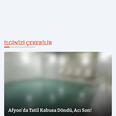
İLGINIZI ÇEKEBILIR
Afyon'da Tatil Kabusa Döndü, Acı Son!