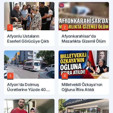
1
2
Afyonlu Ustaların
Afyonkarahisar'da
Eserleri Görücüye Çıktı
Mezarlıkta Gizemli Ölüm
3
4
Afyon’da Dolmuş
Milletvekili Özkaya’nın
Ücretlerine Yüzde 40
Oğluna İftira Atıldı
Zam Talebi