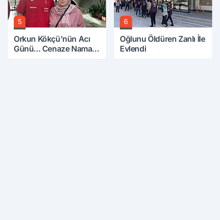
5
6
Orkun Kökçü'nün Acı
Oğlunu Öldüren Zanlı İle
Günü... Cenaze Namazı
Evlendi
Emirdağ'da