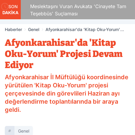
Çocuk
Meslektaşını Vuran Avukata 'Cinayete Tam
SON
DAKİKA
Teşebbüs' Suçlaması
Haberler
Genel
Afyonkarahisar'da 'Kitap Oku-Yorum'
Projesi Devam Ediyor
Afyonkarahisar'da 'Kitap
Oku-Yorum' Projesi Devam
Ediyor
Afyonkarahisar İl Müftülüğü koordinesinde
yürütülen 'Kitap Oku-Yorum' projesi
çerçevesinde din görevlileri Haziran ayı
değerlendirme toplantılarında bir araya
geldi.
Genel