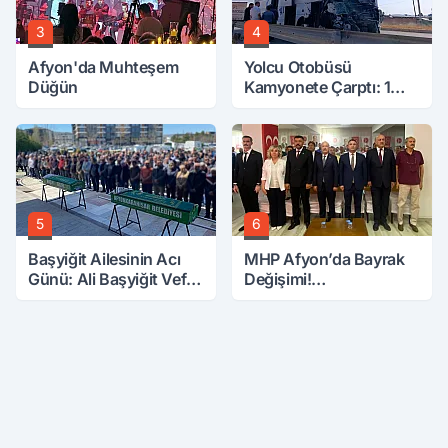
3
4
Afyon'da Muhteşem
Yolcu Otobüsü
Düğün
Kamyonete Çarptı: 1
Ölü, 15 Yaralı
5
6
Başyiğit Ailesinin Acı
MHP Afyon’da Bayrak
Günü: Ali Başyiğit Vefat
Değişimi!
Etti
Danaoğlu’ndan Dikkat
Çeken Mesaj