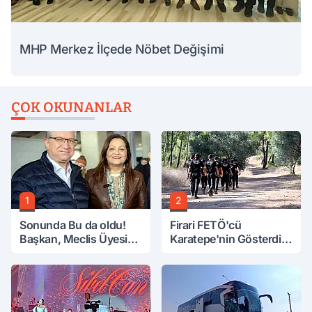
MHP Merkez İlçede Nöbet Değişimi
ÇOK OKUNANLAR
1
2
Sonunda Bu da oldu!
Firari FETÖ'cü
Başkan, Meclis Üyesini
Karatepe'nin Gösterdiği
Hobi Bahçesinden
Yerler Didik Didik
Attırdı
Aranıyor