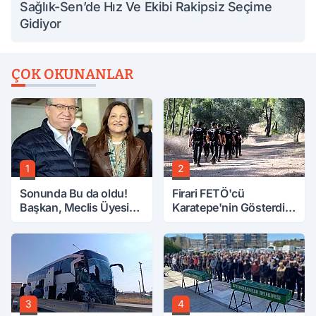
Sağlık-Sen’de Hız Ve Ekibi Rakipsiz Seçime
Gidiyor
ÇOK OKUNANLAR
1
2
Sonunda Bu da oldu!
Firari FETÖ'cü
Başkan, Meclis Üyesini
Karatepe'nin Gösterdiği
Hobi Bahçesinden
Yerler Didik Didik
Attırdı
Aranıyor
3
4