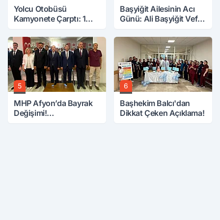
Yolcu Otobüsü
Başyiğit Ailesinin Acı
Kamyonete Çarptı: 1
Günü: Ali Başyiğit Vefat
Ölü, 15 Yaralı
Etti
5
6
MHP Afyon’da Bayrak
Başhekim Balcı'dan
Değişimi!
Dikkat Çeken Açıklama!
Danaoğlu’ndan Dikkat
Çeken Mesaj