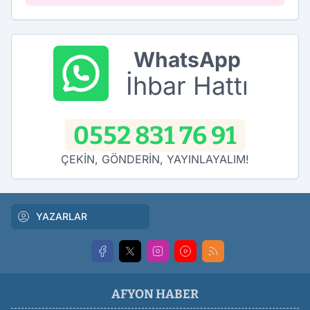
WhatsApp
İhbar Hattı
0552 831 76 91
ÇEKİN, GÖNDERİN, YAYINLAYALIM!
YAZARLAR
AFYON HABER