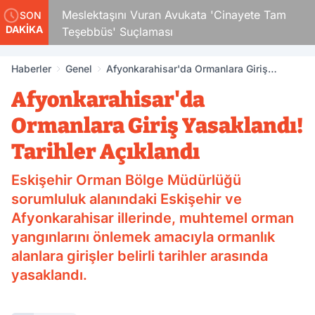
Çocuk
Meslektaşını Vuran Avukata 'Cinayete Tam
SON
DAKİKA
Teşebbüs' Suçlaması
Haberler
Genel
Afyonkarahisar'da Ormanlara Giriş
Yasaklandı! Tarihler Açıklandı
Afyonkarahisar'da
Ormanlara Giriş Yasaklandı!
Tarihler Açıklandı
Eskişehir Orman Bölge Müdürlüğü
sorumluluk alanındaki Eskişehir ve
Afyonkarahisar illerinde, muhtemel orman
yangınlarını önlemek amacıyla ormanlık
alanlara girişler belirli tarihler arasında
yasaklandı.