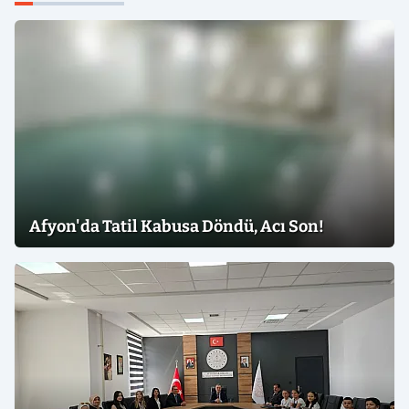
Afyon'da Tatil Kabusa Döndü, Acı Son!