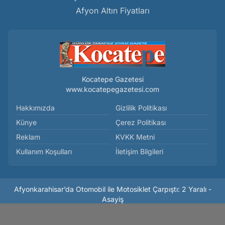
Afyon Altın Fiyatları
Kocatepe Gazetesi
www.kocatepegazetesi.com
Hakkımızda
Gizlilik Politikası
Künye
Çerez Politikası
Reklam
KVKK Metni
Kullanım Koşulları
İletişim Bilgileri
Afyonkarahisar’da Otomobil ile Motosiklet Çarpıştı: 2 Yaralı -
Asayiş
Haber Yazılımı:
Medya İnternet
-
Kulga Haber Yazılımı
v26.7.3