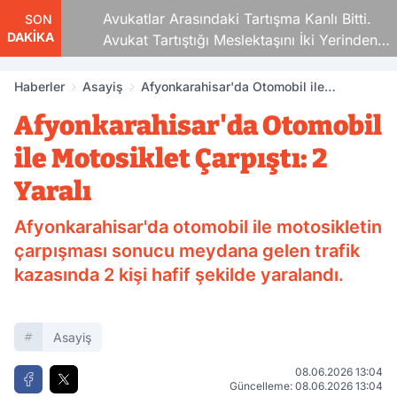
Avukatlar Arasındaki Tartışma Kanlı Bitti.
SON
DAKİKA
Avukat Tartıştığı Meslektaşını İki Yerinden
Vurdu
Haberler
Asayiş
Afyonkarahisar'da Otomobil ile
Motosiklet Çarpıştı: 2 Yaralı
Afyonkarahisar'da Otomobil
ile Motosiklet Çarpıştı: 2
Yaralı
Afyonkarahisar'da otomobil ile motosikletin
çarpışması sonucu meydana gelen trafik
kazasında 2 kişi hafif şekilde yaralandı.
Asayiş
08.06.2026 13:04
Güncelleme: 08.06.2026 13:04