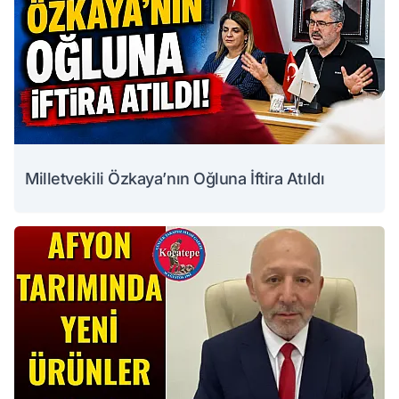
Milletvekili Özkaya’nın Oğluna İftira Atıldı