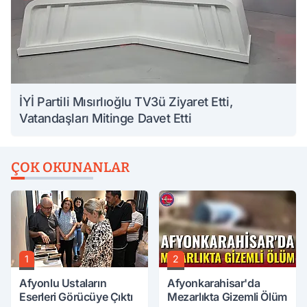
İYİ Partili Mısırlıoğlu TV3ü Ziyaret Etti,
Vatandaşları Mitinge Davet Etti
ÇOK OKUNANLAR
1
2
Afyonlu Ustaların
Afyonkarahisar'da
Eserleri Görücüye Çıktı
Mezarlıkta Gizemli Ölüm