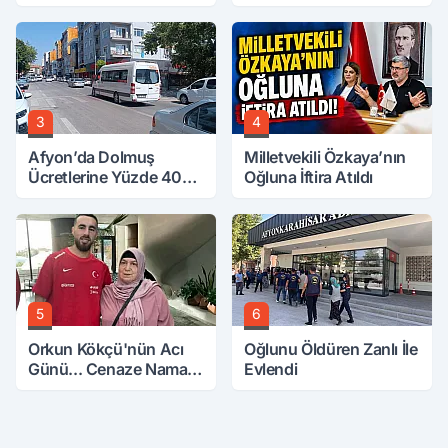
3
4
Afyon’da Dolmuş
Milletvekili Özkaya’nın
Ücretlerine Yüzde 40
Oğluna İftira Atıldı
Zam Talebi
5
6
Orkun Kökçü'nün Acı
Oğlunu Öldüren Zanlı İle
Günü... Cenaze Namazı
Evlendi
Emirdağ'da