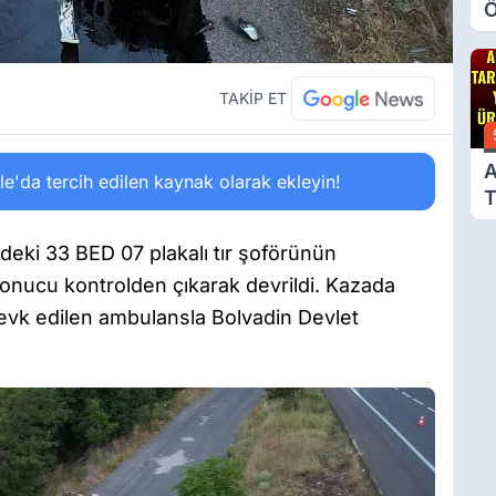
Ö
O
A
TAKİP ET
A
'da tercih edilen kaynak olarak ekleyin!
T
Ü
indeki 33 BED 07 plakalı tır şoförünün
onucu kontrolden çıkarak devrildi. Kazada
sevk edilen ambulansla Bolvadin Devlet