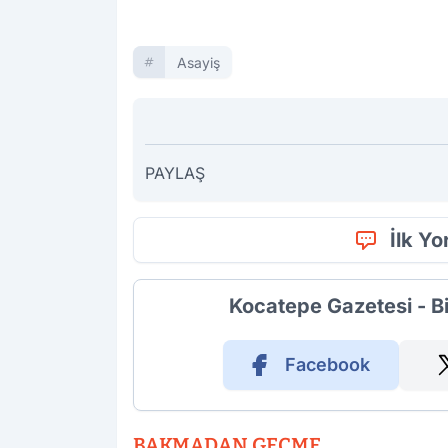
Asayiş
PAYLAŞ
İlk Y
Kocatepe Gazetesi - B
Facebook
BAKMADAN GEÇME