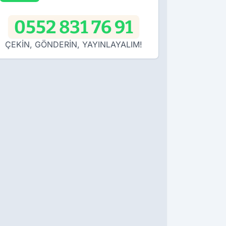
0552 831 76 91
ÇEKİN, GÖNDERİN, YAYINLAYALIM!