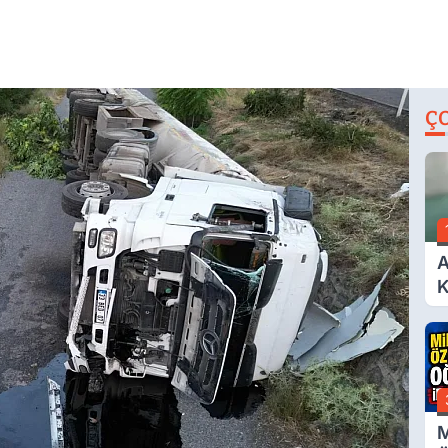
Ç
A
K
A
M