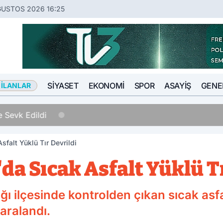
ĞUSTOS 2026 16:25
SIYASET
EKONOMI
SPOR
ASAYIŞ
GENE
 İLANLAR
 Sevk Edildi
sfalt Yüklü Tır Devrildi
a Sıcak Asfalt Yüklü Tı
ı ilçesinde kontrolden çıkan sıcak asfal
yaralandı.