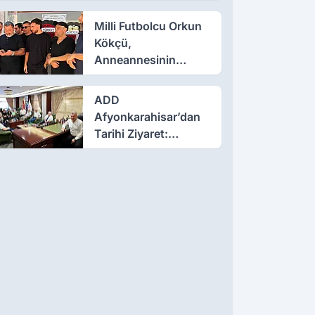
Güzergâhlara Dikkat
Milli Futbolcu Orkun
Kökçü,
Anneannesinin
Cenaze Namazına
Katıldı
ADD
Afyonkarahisar’dan
Tarihi Ziyaret:
Giresunlu
Kahramanların İzinde
Buluştular