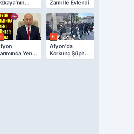
zkaya’nın
Zanlı İle Evlendi
ğluna İftira
tıldı
5
6
fyon
Afyon'da
arımında Yeni
Korkunç Şüphe!
rünler Yolda
Düştü Mü,
Öldürüldü Mü!