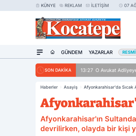
KÜNYE
REKLAM
İLETIŞIM
07 A
GÜNDEM
YAZARLAR
RESMI
13:27
O Avukat Adliyeye
SON DAKİKA
Haberler
Asayiş
Afyonkarahisar'da Sıcak A
Afyonkarahisar'd
Afyonkarahisar'ın Sultandağ
devrilirken, olayda bir kişi 