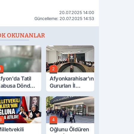
20.07.2025 14:00
Güncelleme: 20.07.2025 14:53
OK OKUNANLAR
1
2
fyon'da Tatil
Afyonkarahisar'ın
abusa Döndü,
Gururları İl
cı Son!
Müdürüyle
Buluştu
3
4
illetvekili
Oğlunu Öldüren