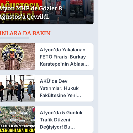
Afyon MHP'de Gözler 8
Ağustos'a Çevrildi
UNLARA DA BAKIN
Afyon'da Yakalanan
FETÖ Firarisi Burkay
Karatepe'nin Ablası
Gözaltına Alındı
AKÜ'de Dev
Yatırımlar: Hukuk
Fakültesine Yeni
Bina, Milli Teknoloji
Atölyesi Yenileniyor
Afyon'da 5 Günlük
Trafik Düzeni
Değişiyor! Bu