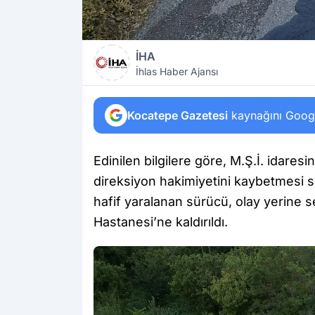
İHA
İhlas Haber Ajansı
Kocatepe Gazetesi
kaynağını Google
Edinilen bilgilere göre, M.Ş.İ. idares
direksiyon hakimiyetini kaybetmesi s
hafif yaralanan sürücü, olay yerine 
Hastanesi’ne kaldırıldı.