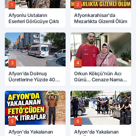
1
2
Afyonlu Ustaların
Afyonkarahisar'da
Eserleri Görücüye Çıktı
Mezarlıkta Gizemli Ölüm
3
4
Afyon’da Dolmuş
Orkun Kökçü'nün Acı
Ücretlerine Yüzde 40
Günü... Cenaze Namazı
Zam Talebi
Emirdağ'da
5
6
Afyon'da Yakalanan
Afyon'da Yakalanan