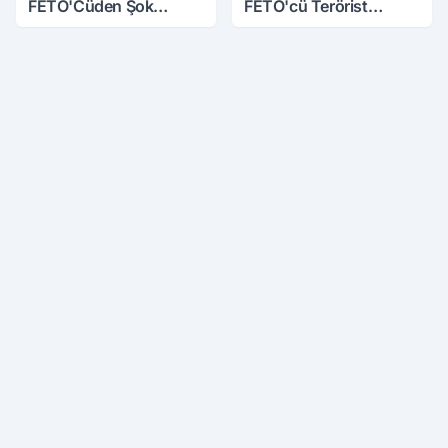
FETÖ'Cüden Şok
FETÖ'cü Terörist
İtiraflar
Adliye'de