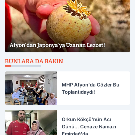
Afyon'dan Japonya'ya Uzanan Lezzet!
BUNLARA DA BAKIN
MHP Afyon'da Gözler Bu
Toplantıdaydı!
Orkun Kökçü'nün Acı
Günü... Cenaze Namazı
Emirdağ'da