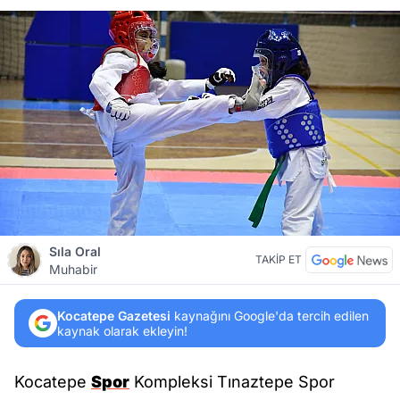
Sıla Oral
TAKİP ET
Muhabir
Kocatepe Gazetesi
kaynağını Google'da tercih edilen
kaynak olarak ekleyin!
Kocatepe
Spor
Kompleksi Tınaztepe Spor