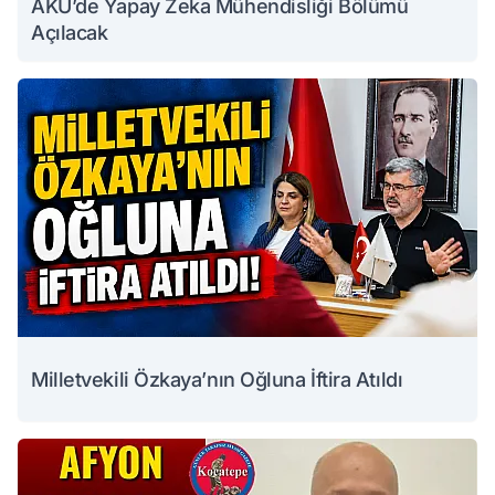
AKÜ’de Yapay Zeka Mühendisliği Bölümü
Açılacak
Milletvekili Özkaya’nın Oğluna İftira Atıldı