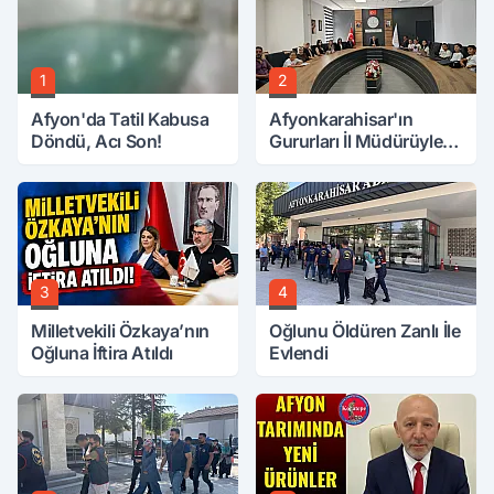
1
2
Afyon'da Tatil Kabusa
Afyonkarahisar'ın
Döndü, Acı Son!
Gururları İl Müdürüyle
Buluştu
3
4
Milletvekili Özkaya’nın
Oğlunu Öldüren Zanlı İle
Oğluna İftira Atıldı
Evlendi