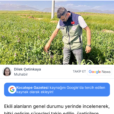
Dilek Çetinkaya
TAKİP ET
Muhabir
Kocatepe Gazetesi
kaynağını Google'da tercih edilen
kaynak olarak ekleyin!
Ekili alanların genel durumu yerinde incelenerek,
bitki gelişim süreçleri takip edilip, üreticilere