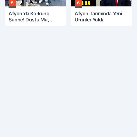
5
6
Afyon'da Korkunç
Afyon Tarımında Yeni
Şüphe! Düştü Mü,
Ürünler Yolda
Öldürüldü Mü!