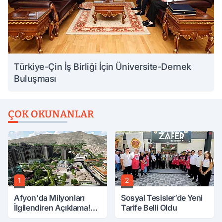
Türkiye-Çin İş Birliği İçin Üniversite-Dernek
Buluşması
ÇOK OKUNANLAR
1
2
Afyon'da Milyonları
Sosyal Tesisler’de Yeni
İlgilendiren Açıklama!
Tarife Belli Oldu
Tarih Netleşti!