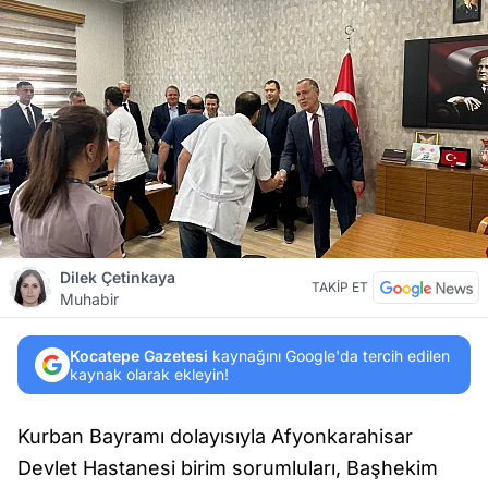
Dilek Çetinkaya
TAKİP ET
Muhabir
Kocatepe Gazetesi
kaynağını Google'da tercih edilen
kaynak olarak ekleyin!
Kurban Bayramı dolayısıyla Afyonkarahisar
Devlet Hastanesi birim sorumluları, Başhekim