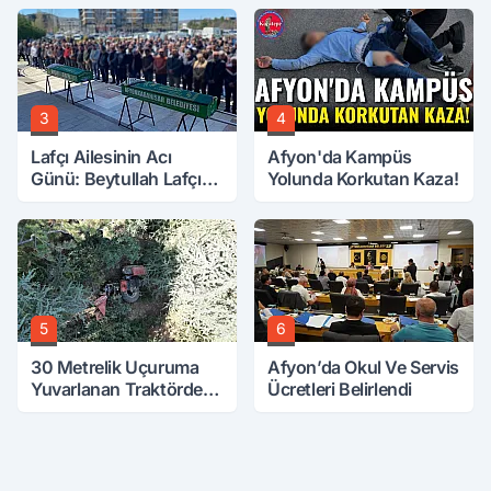
3
4
Lafçı Ailesinin Acı
Afyon'da Kampüs
Günü: Beytullah Lafçı
Yolunda Korkutan Kaza!
Vefat Etti
5
6
30 Metrelik Uçuruma
Afyon’da Okul Ve Servis
Yuvarlanan Traktörden
Ücretleri Belirlendi
Sağ Çıktılar