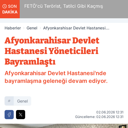
r
FETÖ'cü Terörist, Tatilci Gibi Kaçmış
SON
DAKİKA
Haberler
Genel
Afyonkarahisar Devlet Hastanesi
Yöneticileri Bayramlaştı
Afyonkarahisar Devlet
Hastanesi Yöneticileri
Bayramlaştı
Afyonkarahisar Devlet Hastanesi'nde
bayramlaşma geleneği devam ediyor.
Genel
02.06.2026 12:31
Güncelleme: 02.06.2026 12:31