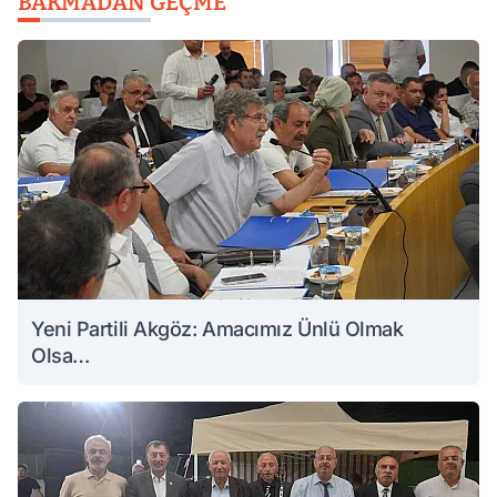
BAKMADAN GEÇME
Yeni Partili Akgöz: Amacımız Ünlü Olmak
Olsa…