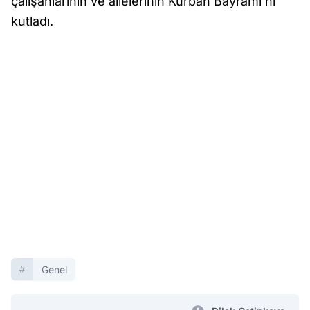
çalışanlarının ve ailelerinin Kurban Bayramı’nı
kutladı.
Genel