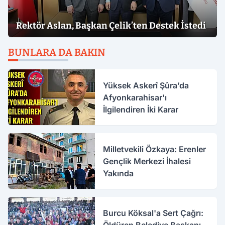
Rektör Aslan, Başkan Çelik’ten Destek İstedi
BUNLARA DA BAKIN
Yüksek Askerî Şûra’da
Afyonkarahisar'ı
İlgilendiren İki Karar
Milletvekili Özkaya: Erenler
Gençlik Merkezi İhalesi
Yakında
Burcu Köksal'a Sert Çağrı: