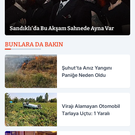
Sandıklı'da Bu Akşam Sahnede Ayna Var
BUNLARA DA BAKIN
Şuhut’ta Anız Yangını
Paniğe Neden Oldu
Virajı Alamayan Otomobil
Tarlaya Uçtu: 1 Yaralı