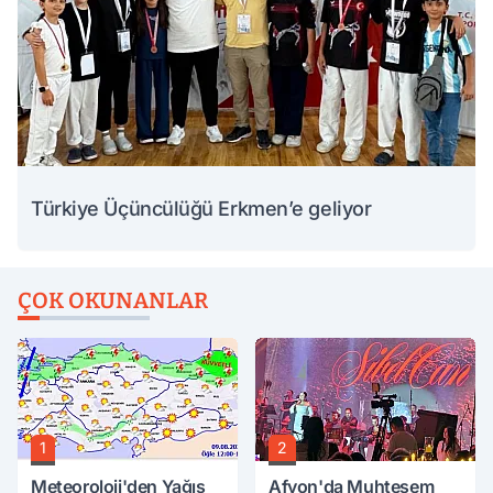
Türkiye Üçüncülüğü Erkmen’e geliyor
ÇOK OKUNANLAR
1
2
Meteoroloji'den Yağış
Afyon'da Muhteşem