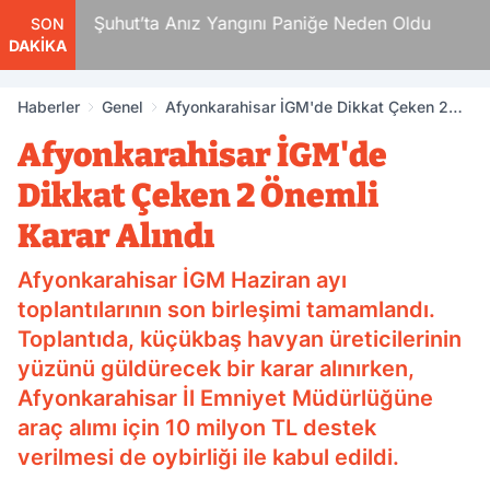
ya
Şuhut’ta Anız Yangını Paniğe Neden Oldu
SON
DAKİKA
Haberler
Genel
Afyonkarahisar İGM'de Dikkat Çeken 2
Önemli Karar Alındı
Afyonkarahisar İGM'de
Dikkat Çeken 2 Önemli
Karar Alındı
Afyonkarahisar İGM Haziran ayı
toplantılarının son birleşimi tamamlandı.
Toplantıda, küçükbaş havyan üreticilerinin
yüzünü güldürecek bir karar alınırken,
Afyonkarahisar İl Emniyet Müdürlüğüne
araç alımı için 10 milyon TL destek
verilmesi de oybirliği ile kabul edildi.