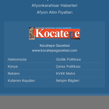
Afyonkarahisar Haberleri
Afyon Altın Fiyatları
Kocatepe Gazetesi
www.kocatepegazetesi.com
Hakkımızda
Gizlilik Politikası
Künye
Çerez Politikası
Reklam
KVKK Metni
Kullanım Koşulları
İletişim Bilgileri
Afyonkarahisar İGM’de Dikkat Çeken 2 Önemli Karar Alındı -
Genel