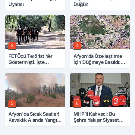
Uyarısı
Düğün
3
4
FETÖcü Terörist Yer
Afyon’da Özelleştirme
Göstermişti. İşte
İçin Düğmeye Basıldı:
Bulunanlar
10 Parsele 7 Kat İmar
5
6
Afyon'da Sıcak Saatler!
MHP’li Kahveci: Bu
Kavaklık Alanda Yangın
Şehre Yakışır Siyaset
Çıktı
Yapmaya Çalışıyoruz