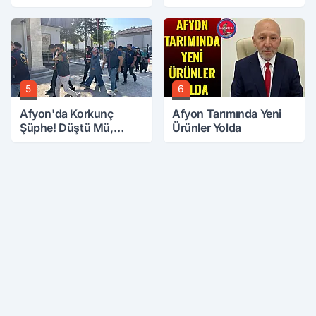
5
6
Afyon'da Korkunç
Afyon Tarımında Yeni
Şüphe! Düştü Mü,
Ürünler Yolda
Öldürüldü Mü!