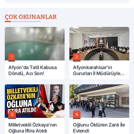
ÇOK OKUNANLAR
1
2
Afyon'da Tatil Kabusa
Afyonkarahisar'ın
Döndü, Acı Son!
Gururları İl Müdürüyle
Buluştu
3
4
Milletvekili Özkaya’nın
Oğlunu Öldüren Zanlı İle
Oğluna İftira Atıldı
Evlendi