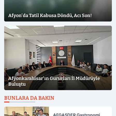
Afyon'da Tatil Kabusa Döndü, Acı Son!
Afyonkarahisar'ın Gururları İl Müdürüyle
Buluştu
BUNLARA DA BAKIN
AFGASDER Gastronomi