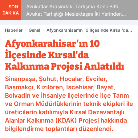
Avukatlar Arasındaki Tartışma Kanlı Bitti.
SON
DAKİKA
Avukat Tartıştığı Meslektaşını İki Yerinden
Vurdu
Haberler
Genel
Afyonkarahisar'ın 10 İlçesinde Kırsal'da
Kalkınma Projesi Anlatıldı
Afyonkarahisar'ın 10
İlçesinde Kırsal'da
Kalkınma Projesi Anlatıldı
Sinanpaşa, Şuhut, Hocalar, Evciler,
Başmakçı, Kızılören, İscehisar, Bayat,
Bolvadin ve İhsaniye ilçelerinde İlçe Tarım
ve Orman Müdürlüklerinin teknik ekipleri ile
üreticilerin katılımıyla Kırsal Dezavantajlı
Alanlar Kalkınma (KDAK) Projesi hakkında
bilgilendirme toplantıları düzenlendi.