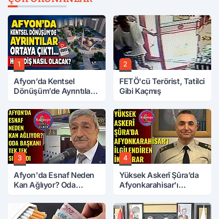
1
2
Afyon’da Kentsel
FETÖ'cü Terörist, Tatilci
Dönüşüm’de Ayrıntılar
Gibi Kaçmış
Ortaya Çıktı… Hakediş
Nasıl Olacak?
3
4
Afyon'da Esnaf Neden
Yüksek Askerî Şûra’da
Kan Ağlıyor? Oda
Afyonkarahisar'ı
Başkanı Tek Tek Sıraladı
İlgilendiren İki Karar