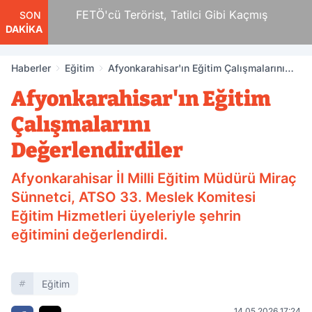
r
FETÖ'cü Terörist, Tatilci Gibi Kaçmış
SON
DAKİKA
Haberler
Eğitim
Afyonkarahisar'ın Eğitim Çalışmalarını
Değerlendirdiler
Afyonkarahisar'ın Eğitim
Çalışmalarını
Değerlendirdiler
Afyonkarahisar İl Milli Eğitim Müdürü Miraç
Sünnetci, ATSO 33. Meslek Komitesi
Eğitim Hizmetleri üyeleriyle şehrin
eğitimini değerlendirdi.
Eğitim
14.05.2026 17:24