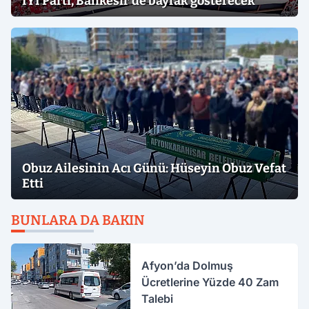
İYİ Parti, Balıkesir’de bayrak gösterecek
Obuz Ailesinin Acı Günü: Hüseyin Obuz Vefat
Etti
BUNLARA DA BAKIN
Afyon’da Dolmuş
Ücretlerine Yüzde 40 Zam
Talebi