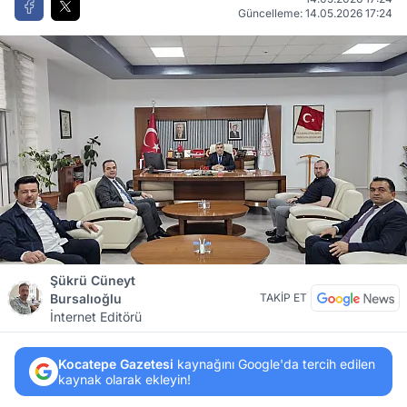
Güncelleme: 14.05.2026 17:24
Şükrü Cüneyt
Bursalıoğlu
TAKİP ET
İnternet Editörü
Kocatepe Gazetesi
kaynağını Google'da tercih edilen
kaynak olarak ekleyin!