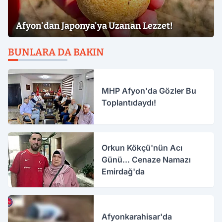
Afyon'dan Japonya'ya Uzanan Lezzet!
BUNLARA DA BAKIN
MHP Afyon'da Gözler Bu
Toplantıdaydı!
Orkun Kökçü'nün Acı
Günü... Cenaze Namazı
Emirdağ'da
Afyonkarahisar'da