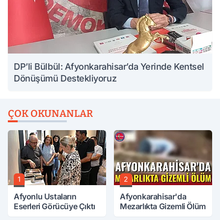
DP’li Bülbül: Afyonkarahisar’da Yerinde Kentsel
Dönüşümü Destekliyoruz
ÇOK OKUNANLAR
1
2
Afyonlu Ustaların
Afyonkarahisar'da
Eserleri Görücüye Çıktı
Mezarlıkta Gizemli Ölüm