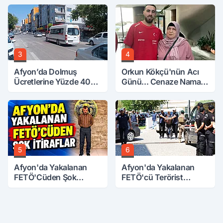
3
4
Afyon’da Dolmuş
Orkun Kökçü'nün Acı
Ücretlerine Yüzde 40
Günü... Cenaze Namazı
Zam Talebi
Emirdağ'da
5
6
Afyon'da Yakalanan
Afyon'da Yakalanan
FETÖ'Cüden Şok
FETÖ'cü Terörist
İtiraflar
Adliye'de