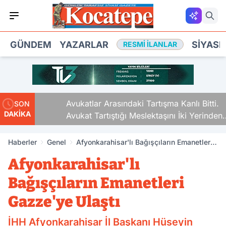
GÜNDEM
YAZARLAR
SIYASE
RESMI İLANLAR
Avukatlar Arasındaki Tartışma Kanlı Bitti.
SON
DAKİKA
Avukat Tartıştığı Meslektaşını İki Yerinden
Vurdu
Haberler
Genel
Afyonkarahisar'lı Bağışçıların Emanetleri
Gazze'ye Ulaştı
Afyonkarahisar'lı
Bağışçıların Emanetleri
Gazze'ye Ulaştı
İHH Afyonkarahisar İl Başkanı Hüseyin