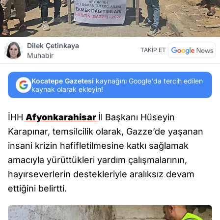
Dilek Çetinkaya
TAKİP ET
Muhabir
Kocatepe Gazetesi
kaynağını Google'da tercih edilen
kaynak olarak ekleyin!
İHH
Afyonkarahisar
İl Başkanı Hüseyin
Karapınar, temsilcilik olarak, Gazze’de yaşanan
insani krizin hafifletilmesine katkı sağlamak
amacıyla yürüttükleri yardım çalışmalarının,
hayırseverlerin destekleriyle aralıksız devam
ettiğini belirtti.