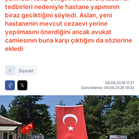
tedbirleri nedeniyle hastane yapımının
biraz geciktiğini söyledi. Aslan, yeni
hastanenin mevcut cezaevi yerine
yepılmasını önerdiğini ancak avukat
camiesının buna karşı çıktığını da sözlerine
ekledi
Siyaset
06.06.2026 11:21
Güncelleme: 09.06.2026 19:32