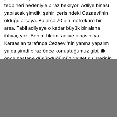
tedbirleri nedeniyle biraz bekliyor. Adliye binası
yapılacak şimdiki şehir içerisindeki Cezaevi'nin
olduğu arsaya. Bu arsa 70 bin metrekare bir
arsa. Tabii adliyeye o kadar büyük bir alana
ihtiyaç yok. Benim fikrim, adliye binasını ya
Karaaslan tarafında Cezaevi'nin yanına yapalım
ya da şimdi biraz önce konuştuğumuz gibi, ilk
önce hastane düşündüğümüz devlet su işlerinin
arsasının olduğu yere adliye binasını yapalım.
Devlet su işlerini yine dışarı çıkartalım ve
hastaneyi kapalı Cezaevi'nin olduğu bölgeye
yapalım düşüncem var. Ben bu düşüncemde
ısrar ediyorum. Çünkü vatandaşımızın, buradaki
amaç nedir? Şehrinde hiçbir hastanesi olmaz ya
da eski bir hastanesi olur. Bu eski hastane