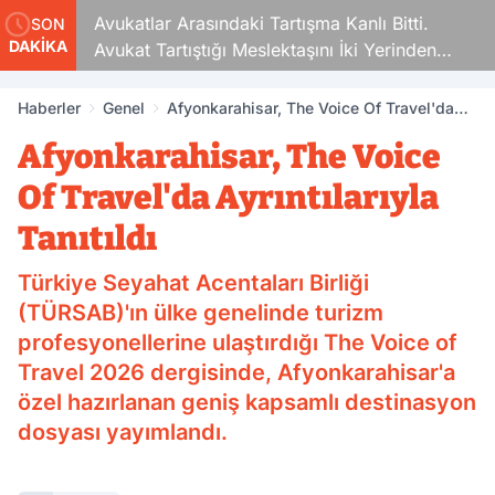
Avukatlar Arasındaki Tartışma Kanlı Bitti.
Si
SON
DAKİKA
Avukat Tartıştığı Meslektaşını İki Yerinden
Vurdu
Haberler
Genel
Afyonkarahisar, The Voice Of Travel'da
Ayrıntılarıyla Tanıtıldı
Afyonkarahisar, The Voice
Of Travel'da Ayrıntılarıyla
Tanıtıldı
Türkiye Seyahat Acentaları Birliği
(TÜRSAB)'ın ülke genelinde turizm
profesyonellerine ulaştırdığı The Voice of
Travel 2026 dergisinde, Afyonkarahisar'a
özel hazırlanan geniş kapsamlı destinasyon
dosyası yayımlandı.