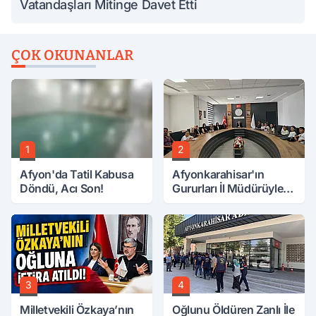
Vatandaşları Mitinge Davet Etti
ÇOK OKUNANLAR
1
2
Afyon'da Tatil Kabusa
Afyonkarahisar'ın
Döndü, Acı Son!
Gururları İl Müdürüyle
Buluştu
3
4
Milletvekili Özkaya’nın
Oğlunu Öldüren Zanlı İle