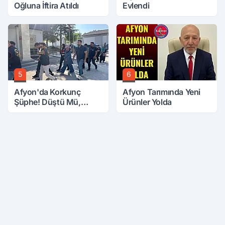
Oğluna İftira Atıldı
Evlendi
5
6
Afyon'da Korkunç
Afyon Tarımında Yeni
Şüphe! Düştü Mü,
Ürünler Yolda
Öldürüldü Mü!