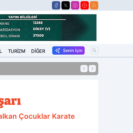
Senin İçin
L
TURIZM
DIĞER
şarı
Balkan Çocuklar Karate