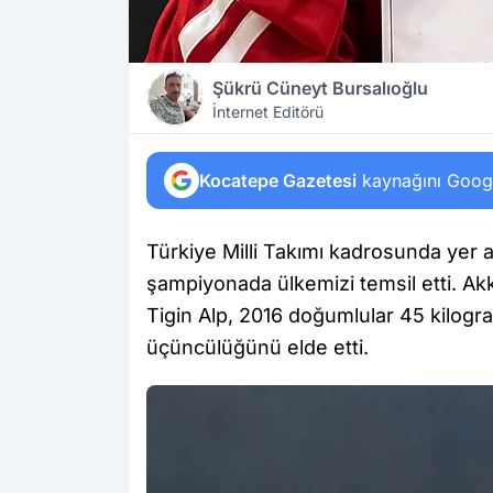
Şükrü Cüneyt Bursalıoğlu
İnternet Editörü
Kocatepe Gazetesi
kaynağını Google
Türkiye Milli Takımı kadrosunda yer a
şampiyonada ülkemizi temsil etti. Ak
Tigin Alp, 2016 doğumlular 45 kilog
üçüncülüğünü elde etti.