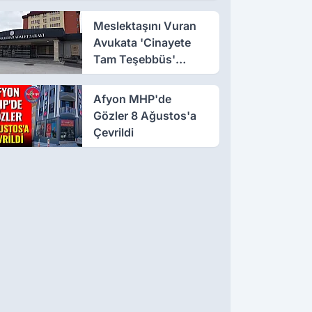
Dönüştü!
Meslektaşını Vuran
Avukata 'Cinayete
Tam Teşebbüs'
Suçlaması
Afyon MHP'de
Gözler 8 Ağustos'a
Çevrildi