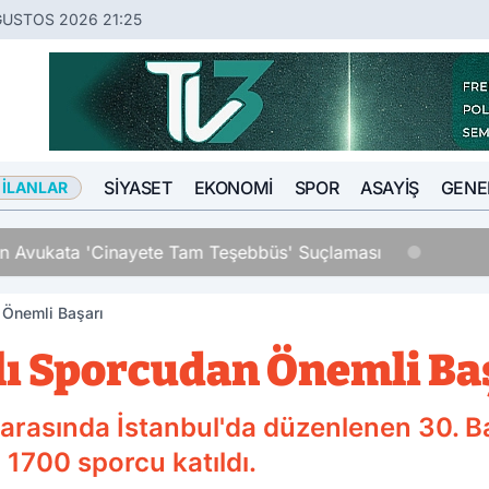
ĞUSTOS 2026 21:25
SIYASET
EKONOMI
SPOR
ASAYIŞ
GENE
 İLANLAR
13:27
O Avukat Adliyeye Sevk Edildi
 Önemli Başarı
ı Sporcudan Önemli Ba
 arasında İstanbul'da düzenlenen 30. 
1700 sporcu katıldı.