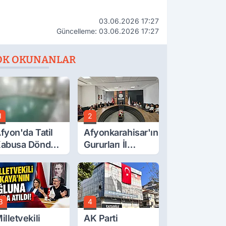
03.06.2026 17:27
Güncelleme: 03.06.2026 17:27
OK OKUNANLAR
1
2
fyon'da Tatil
Afyonkarahisar'ın
abusa Döndü,
Gururları İl
cı Son!
Müdürüyle
Buluştu
3
4
illetvekili
AK Parti