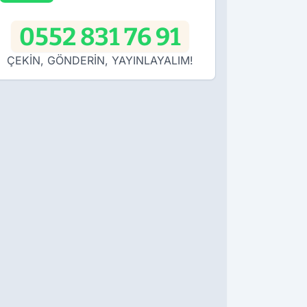
0552 831 76 91
ÇEKİN, GÖNDERİN, YAYINLAYALIM!