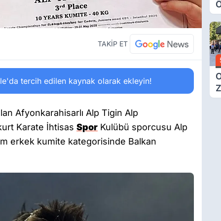
Ö
O
A
TAKİP ET
O
'da tercih edilen kaynak olarak ekleyin!
Z
lan Afyonkarahisarlı Alp Tigin Alp
kurt Karate İhtisas
Spor
Kulübü sporcusu Alp
ram erkek kumite kategorisinde Balkan