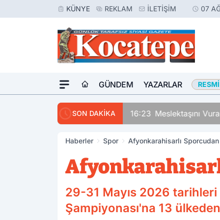
KÜNYE
REKLAM
İLETIŞIM
07 A
GÜNDEM
YAZARLAR
RESMI
nayete Tam Teşebbüs' Suçlaması
SON DAKİKA
Haberler
Spor
Afyonkarahisarlı Sporcudan
Afyonkarahisarl
29-31 Mayıs 2026 tarihleri
Şampiyonası'na 13 ülkeden 