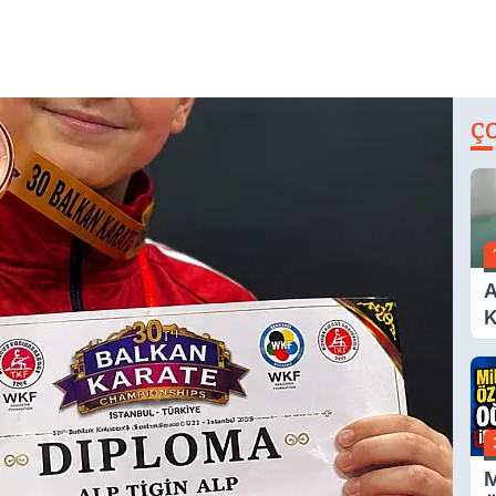
Ç
A
K
A
M