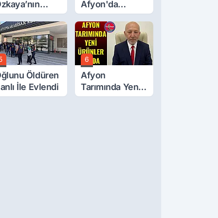
zkaya’nın
Afyon'da
ğluna İftira
Turgay Şahin'in
tıldı
Ardından Bir
Şok Daha!
5
6
ğlunu Öldüren
Afyon
anlı İle Evlendi
Tarımında Yeni
Ürünler Yolda