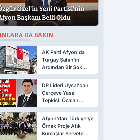
Özgür Özel'in Yeni Partisi'nin
Afyon Başkanı Belli Oldu
UNLARA DA BAKIN
AK Parti Afyon'da
Turgay Şahin'in
Ardından Bir Şok
Daha!
DP Lideri Uysal'dan
Çerçeve Yasa
Tepkisi: Öcalan
Meclis'in Üzerine
Çıkarıldı
Afyon'dan Türkiye'ye
Örnek Proje Atık
Kumaşlar Servete