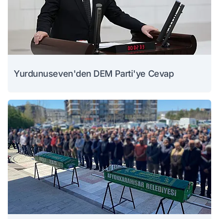
Yurdunuseven'den DEM Parti'ye Cevap