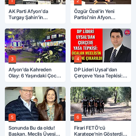
1
2
AK Parti Afyon'da
Özgür Özel'in Yeni
Turgay Şahin'in
Partisi'nin Afyon
Ardından Bir Şok Daha!
Başkanı Belli Oldu
3
4
Afyon’da Kahreden
DP Lideri Uysal'dan
Olay: 6 Yaşındaki Çocuk
Çerçeve Yasa Tepkisi:
6. Kattan Düştü
Öcalan Meclis'in
Üzerine Çıkarıldı
5
6
Sonunda Bu da oldu!
Firari FETÖ'cü
Başkan, Meclis Üyesini
Karatepe'nin Gösterdiği