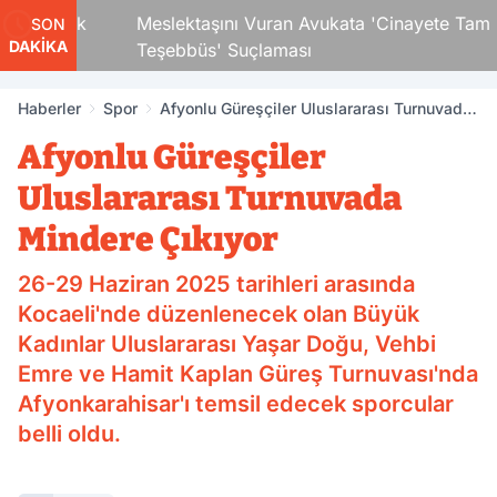
i Çocuk
Meslektaşını Vuran Avukata 'Cinayete Tam
SON
DAKİKA
Teşebbüs' Suçlaması
Haberler
Spor
Afyonlu Güreşçiler Uluslararası Turnuvada
Mindere Çıkıyor
Afyonlu Güreşçiler
Uluslararası Turnuvada
Mindere Çıkıyor
26-29 Haziran 2025 tarihleri arasında
Kocaeli'nde düzenlenecek olan Büyük
Kadınlar Uluslararası Yaşar Doğu, Vehbi
Emre ve Hamit Kaplan Güreş Turnuvası'nda
Afyonkarahisar'ı temsil edecek sporcular
belli oldu.