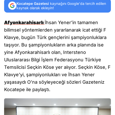
Kocatepe Gazetesi
kaynağını Google'da tercih edilen
kaynak olarak ekleyin!
Afyonkarahisarlı
İhsan Yener’in tamamen
bilimsel yöntemlerden yararlanarak icat ettiği F
Klavye, bugün Türk gençlerini şampiyonluklara
taşıyor. Bu şampiyonlukların arka planında ise
yine Afyonkarahisarlı olan, Intersteno
Uluslararası Bilgi İşlem Federasyonu Türkiye
Temsilcisi Seçkin Köse yer alıyor. Seçkin Köse, F
Klavye’yi, şampiyonlukları ve İhsan Yener
yaşasaydı O’na söyleyeceği sözleri Gazeteniz
Kocatepe ile paylaştı.