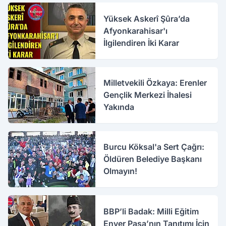
Yüksek Askerî Şûra’da
Afyonkarahisar'ı
İlgilendiren İki Karar
Milletvekili Özkaya: Erenler
Gençlik Merkezi İhalesi
Yakında
Burcu Köksal'a Sert Çağrı:
Öldüren Belediye Başkanı
Olmayın!
BBP’li Badak: Milli Eğitim
Enver Paşa’nın Tanıtımı İçin