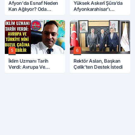
Afyon'da Esnaf Neden
Yüksek Askerî Şûra’da
Kan Ağlıyor? Oda
Afyonkarahisar'ı
Başkanı Tek Tek Sıraladı
İlgilendiren İki Karar
5
6
İklim Uzmanı Tarih
Rektör Aslan, Başkan
Verdi: Avrupa Ve
Çelik’ten Destek İstedi
Türkiye Mini Buzul
Çağına Girebilir