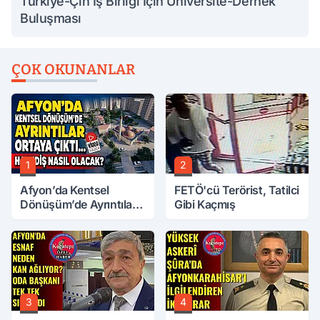
Türkiye-Çin İş Birliği İçin Üniversite-Dernek
Buluşması
ÇOK OKUNANLAR
1
2
Afyon’da Kentsel
FETÖ'cü Terörist, Tatilci
Dönüşüm’de Ayrıntılar
Gibi Kaçmış
Ortaya Çıktı… Hakediş
Nasıl Olacak?
3
4